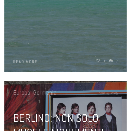
1
7
READ MORE
Europa
,
Germania
MAG 5, 2015
BERLINO: NON SOLO