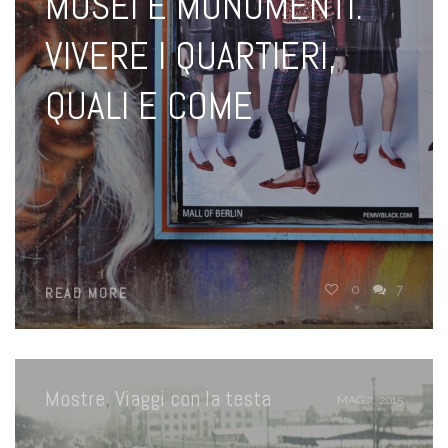
MUSEI E MONUMENTI.
VIVERE I QUARTIERI,
QUALI E COME
0
7
READ MORE
Mostre
,
Viaggi con la testa
MAG 3, 2015