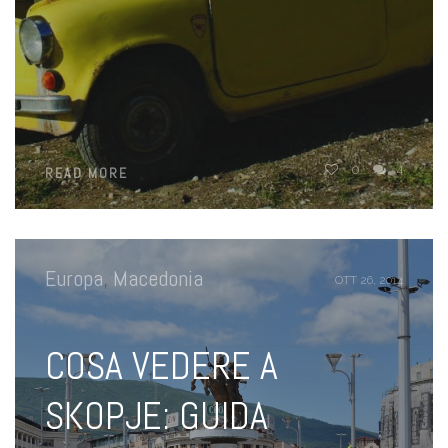
0
4
READ MORE
Europa
,
Macedonia
OTT 26, 2014
COSA VEDERE A
SKOPJE: GUIDA