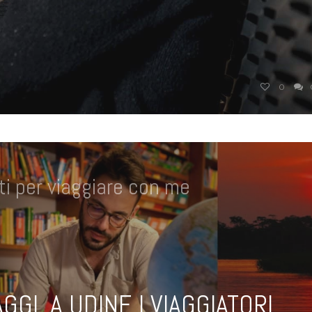
0
i per viaggiare con me
GI, A UDINE I VIAGGIATORI