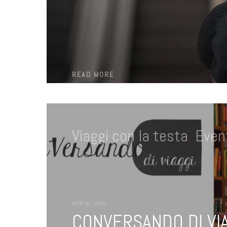
READ MORE
Viaggi con la testa
,
Event
APR 30, 2019
CONVERSANDO DI VIAG