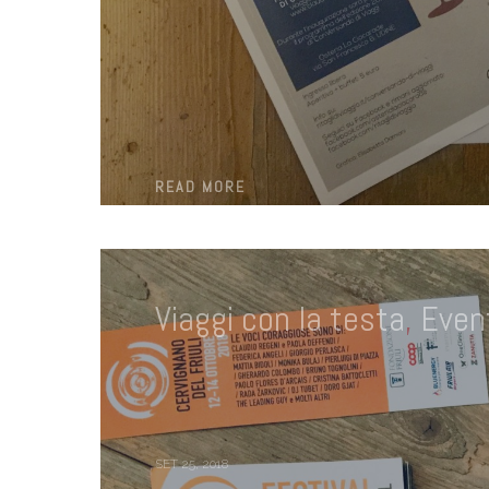
READ MORE
Viaggi con la testa
,
Event
SET 25, 2018