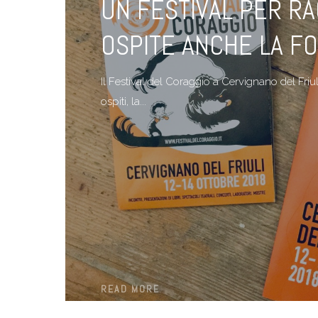
UN FESTIVAL PER RA
OSPITE ANCHE LA F
Il Festival del Coraggio a Cervignano del Friuli 
ospiti, la...
READ MORE