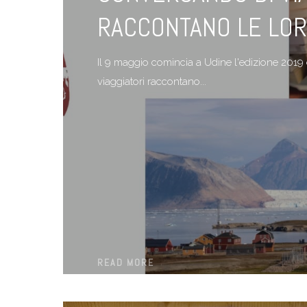
RACCONTANO LE LO
Il 9 maggio comincia a Udine l'edizione 2019 di
viaggiatori raccontano...
READ MORE