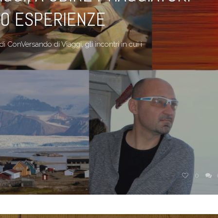
RO ESPERIENZE
 ConVersando di Viaggi, gli incontri in cui i
0