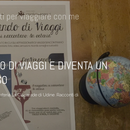
i per viaggiare con me
DI VIAGGI E DIVENTA UN
SO
'osteria La Ciacarade di Udine. Racconti di