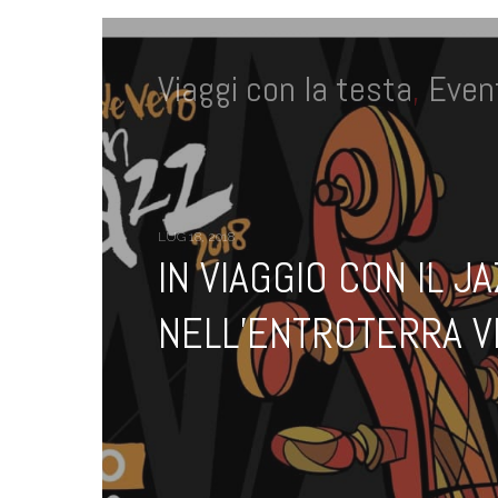
Viaggi con la testa
,
Event
LUG 18, 2018
IN VIAGGIO CON IL J
NELL’ENTROTERRA V