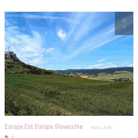
0
Europa
Est Europa
Slovacchia
,
,
AGO 4, 2026
0