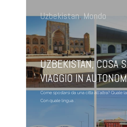
Uzbekistan
,
Mondo
SET 6, 2025
UZBEKISTAN, COSA 
VIAGGIO IN AUTONOM
Come spostarsi da una città all'altra? Quale l
Con quale lingua...