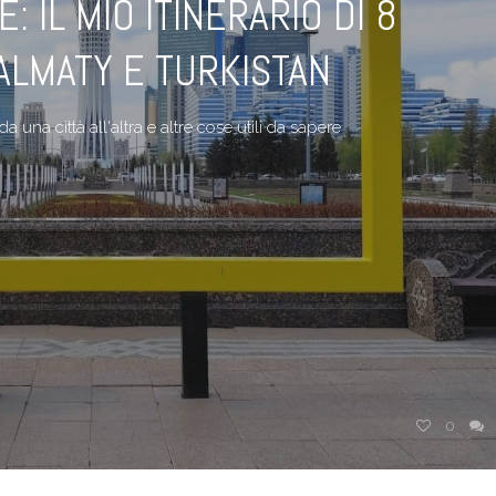
: IL MIO ITINERARIO DI 8
 ALMATY E TURKISTAN
una città all'altra e altre cose utili da sapere
0