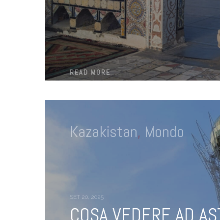
READ MORE
Kazakistan
,
Mondo
SET 20, 2025
COSA VEDERE AD AST