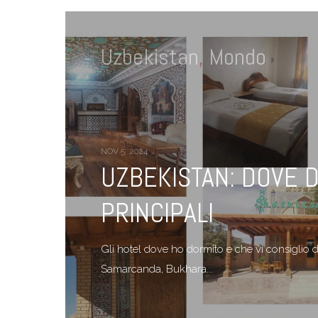
Uzbekistan
,
Mondo
NOV 5, 2024
UZBEKISTAN: DOVE D
PRINCIPALI
Gli hotel dove ho dormito e che vi consiglio d
Samarcanda, Bukhara...