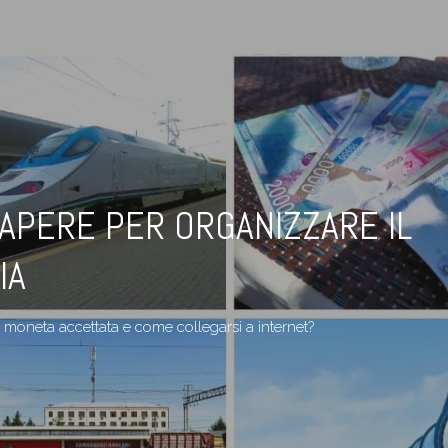
SAPERE PER ORGANIZZARE IL
IA
a moneta accettata e come collegarsi a internet?