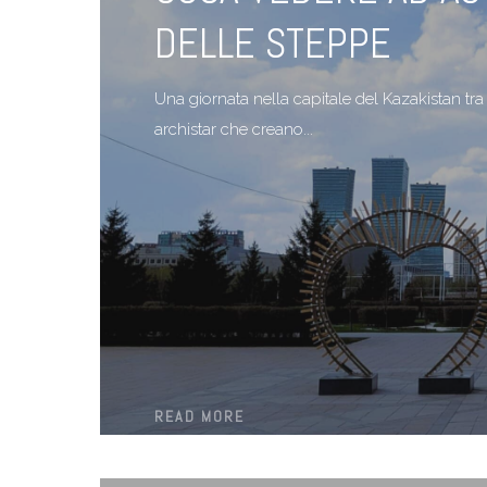
DELLE STEPPE
Una giornata nella capitale del Kazakistan tra g
archistar che creano...
READ MORE