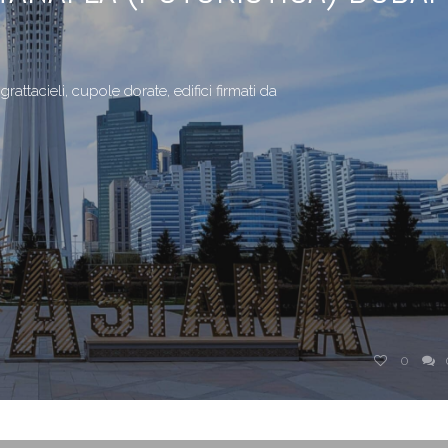
rattacieli, cupole dorate, edifici firmati da
0