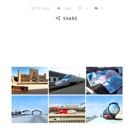
SET 6, 2025
1541
0
0
SHARE