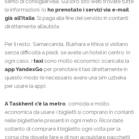
sento di consigliarvela. Sul loro sito web trovate tutte
le informazioni. Io
ho prenotato i servizi via e-mail
già all’Italia
. Si paga alla fine del servizio in contanti
direttamente all’autista.
Per il resto, Samarcanda, Bukhara e Khiva si visitano
senza difficoltà a piedi, se avete un hotel in centro. In
ogni caso, i
taxi
sono molto economici: scaricate la
app YandexGo
per prenotare il taxi direttamente in
questo modo (è necessario avere una sim uzbeka
per usare la app).
A Taskhent c’è la metro
, comoda e molto
economica da usare: i biglietti si comprano in contanti
nelle biglietterie presenti in ogni metro. Ricordate
soltanto di comprare il biglietto ogni volta per la
corsa che dovete fare e di non acquistare pacchetti