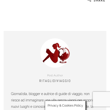
SHARE
Post Author
RITAGLIDIVIAGGIO
Giornalista, blogger e autrice di guide di viaggio, non
riesce ad immaginare una vita senza viaggi per scoprire
Privacy & Cookies Policy
nuovi luoghi e conoscere culture diverse. Ama l'arte, la