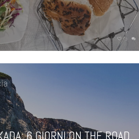
3
ia
ADA: 6 GIORNI ON THE ROAD