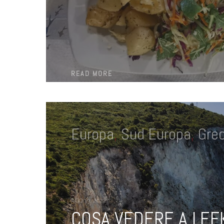
READ MORE
Europa
,
Sud Europa
,
Grec
AGO 19, 2022
COSA VEDERE A LEFK