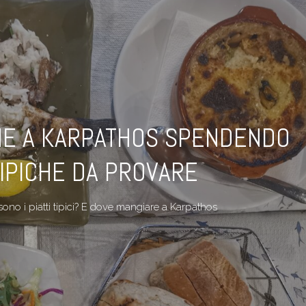
NE A KARPATHOS SPENDENDO
TIPICHE DA PROVARE
ono i piatti tipici? E dove mangiare a Karpathos