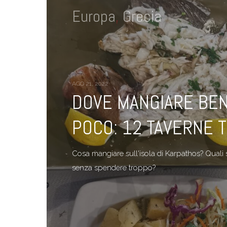
Europa
,
Grecia
AGO 21, 2022
DOVE MANGIARE BE
POCO: 12 TAVERNE 
Cosa mangiare sull'isola di Karpathos? Quali s
senza spendere troppo?