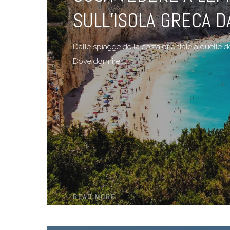
SULL’ISOLA GRECA D
Dalle spiagge della costa orientale a quelle del
Dove dormire,...
READ MORE