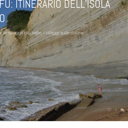
Ù: ITINERARIO DELL’ISOLA
IO
, le spiagge più belle, i villaggi sulle colline,
4