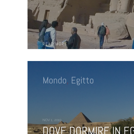
READ MORE
Mondo
,
Egitto
NOV 1, 2019
DOVE DORMIRE IN EG