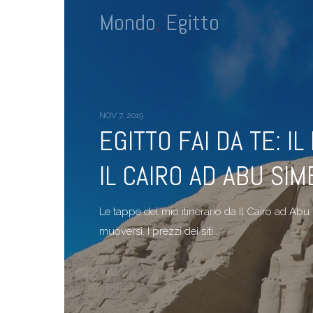
Mondo
,
Egitto
NOV 7, 2019
EGITTO FAI DA TE: IL
IL CAIRO AD ABU SIM
Le tappe del mio itinerario da Il Cairo ad A
muoversi. I prezzi dei siti...