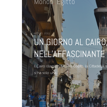
Mondo
,
Egitto
APR 16, 2019
UN GIORNO AL CAIRO
NELL’AFFASCINANTE 
Il Cairo islamico, il Cairo Copto, la Cittadell
si ha solo una...