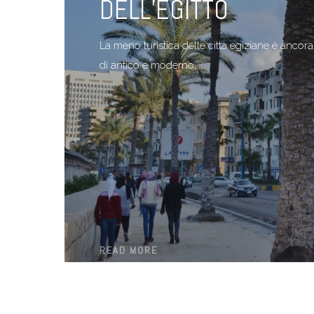
DELL’EGITTO
La meno turistica delle città egiziane è ancor
di antico e moderno,...
READ MORE