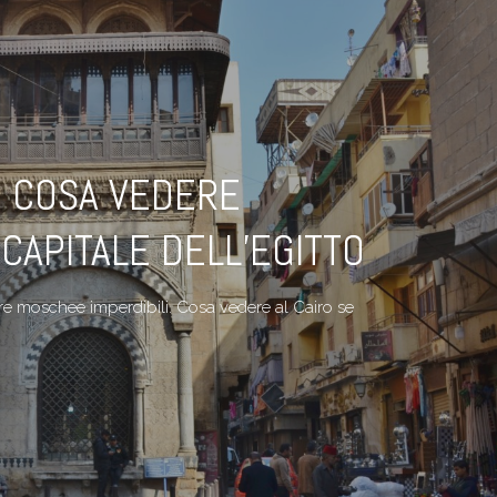
, COSA VEDERE
CAPITALE DELL’EGITTO
a, tre moschee imperdibili. Cosa vedere al Cairo se