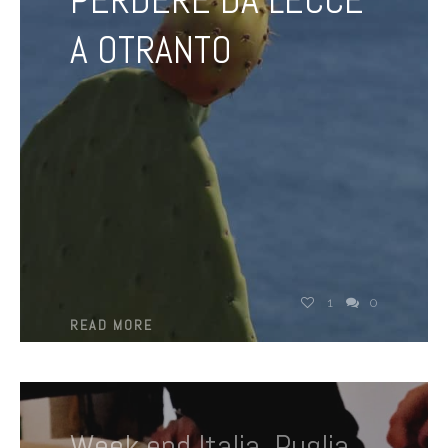
PERDERE DA LECCE
A OTRANTO
1
0
READ MORE
Week end Italia
,
Puglia