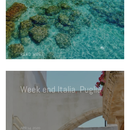
1
0
READ MORE
Week end Italia
,
Puglia
APR 14, 2020