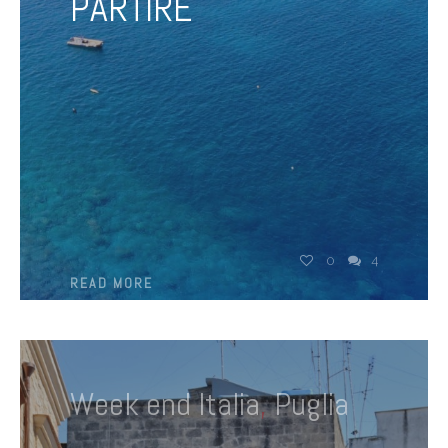
PARTIRE
0
4
READ MORE
Week end Italia
,
Puglia