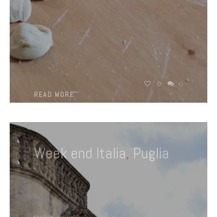
0
0
READ MORE
Week end Italia
,
Puglia