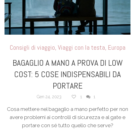
Consigli di viaggio
,
Viaggi con la testa
,
Europa
BAGAGLIO A MANO A PROVA DI LOW
COST: 5 COSE INDISPENSABILI DA
PORTARE
Gen 24, 2023
1
1
Cosa mettere nel bagaglio a mano perfetto per non
avere problemi ai controlli di sicurezza e al gate e
portare con sé tutto quello che serve?