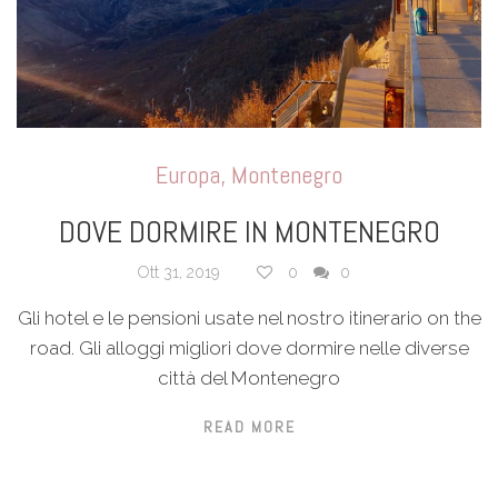
Europa
,
Montenegro
DOVE DORMIRE IN MONTENEGRO
Ott 31, 2019
0
0
Gli hotel e le pensioni usate nel nostro itinerario on the
road. Gli alloggi migliori dove dormire nelle diverse
città del Montenegro
READ MORE