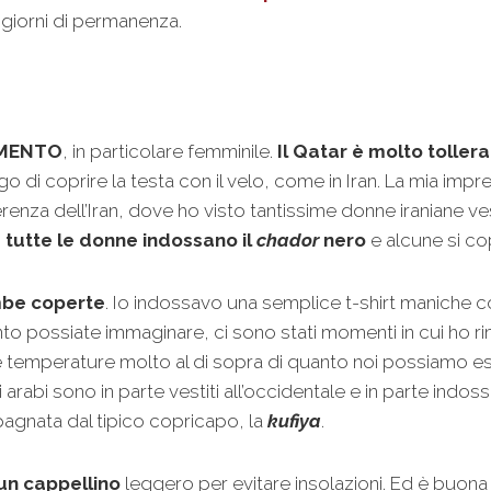
 giorni di permanenza.
AMENTO
, in particolare femminile.
Il Qatar è molto tolleran
go di coprire la testa con il velo, come in Iran. La mia impr
fferenza dell’Iran, dove ho visto tantissime donne iraniane v
 tutte le donne indossano il
chador
nero
e alcune si co
mbe coperte
. Io indossavo una semplice t-shirt maniche c
anto possiate immaginare, ci sono stati momenti in cui ho 
le temperature molto al di sopra di quanto noi possiamo e
i arabi sono in parte vestiti all’occidentale e in parte indos
pagnata dal tipico copricapo, la
kufiya
.
 un cappellino
leggero per evitare insolazioni. Ed è buon