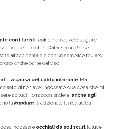
te con i turisti
, quindi non dovete seguire
essione, però, è che il Qatar sia un Paese
estite all’occidentale e con un semplice foulard
prono anche parte del viso.
orte,
a causa del caldo infernale
. Ma
rimpianto di non aver indossato qualcosa che mi
ssere abituati, io raccomanderei
anche agli
sano la
kandura
, tradizionale tunica araba
a cosa indossare
occhiali da soli scuri
: la luce