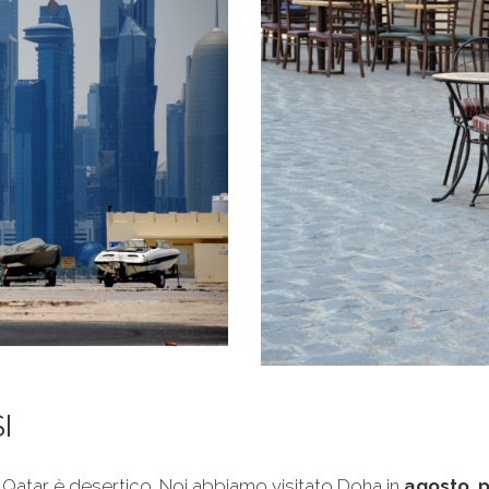
I
 Qatar è desertico. Noi abbiamo visitato Doha in
agosto, 