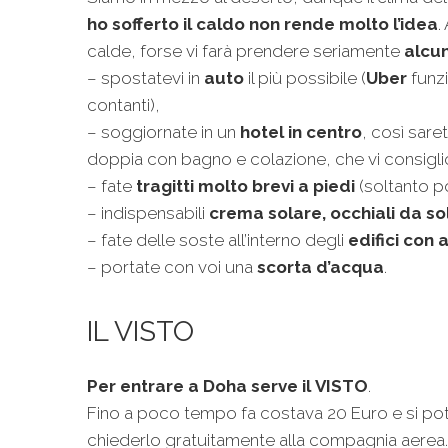
ho sofferto il caldo non rende molto l’idea
.
calde, forse vi farà prendere seriamente
alcun
– spostatevi in
auto
il più possibile (
Uber
funzi
contanti),
– soggiornate in un
hotel in centro
, così sare
doppia con bagno e colazione, che vi consiglio
– fate
tragitti molto brevi a piedi
(soltanto p
– indispensabili
crema solare, occhiali da so
– fate delle soste all’interno degli
edifici con 
– portate con voi una
scorta d’acqua
.
IL VISTO
Per entrare a Doha serve il
VISTO
.
Fino a poco tempo fa costava 20 Euro e si pot
chiederlo gratuitamente alla compagnia aerea