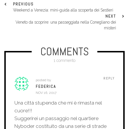
PREVIOUS
Weekend a Venezia: mini-guida alla scoperta dei Sestieri
NEXT
Veneto da scoprire: una passeggiata nella Conegliano dei
misteri
COMMENTS
1 commento
REPLY
posted by
FEDERICA
NOV 16, 2017
Una città stupenda che mi è rimasta nel
cuore!!!
Suggerirei un passaggio nel quartiere
Nyboder costituito da una serie di strade