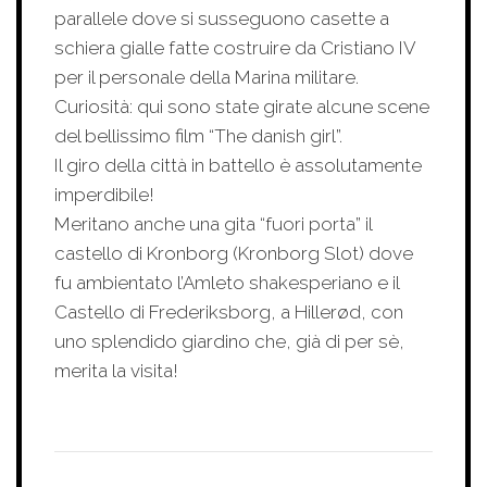
parallele dove si susseguono casette a
schiera gialle fatte costruire da Cristiano IV
per il personale della Marina militare.
Curiosità: qui sono state girate alcune scene
del bellissimo film “The danish girl”.
Il giro della città in battello è assolutamente
imperdibile!
Meritano anche una gita “fuori porta” il
castello di Kronborg (Kronborg Slot) dove
fu ambientato l’Amleto shakesperiano e il
Castello di Frederiksborg, a Hillerød, con
uno splendido giardino che, già di per sè,
merita la visita!