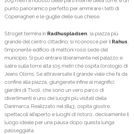
209 metri a ridosso delle parti interne della torre: è un
punto panoramico perfetto per ammirare i tetti di
Copenaghen e le guglie delle sue chiese.
Stroget termina in
Radhuspladsen
, la piazza più
grande del centro cittadino: si riconosce per il
Rahus
,
l’imponente edificio di mattoni rossi sede del
municipio. Si può entrare liberamente nel palazzo e
salire sulla torre alta 105 metri che ospita l’orologio di
Jeans Olsrns. Se attraversate il grande viale che fa da
confine alla piazza, giungerete infine ai magnifici
giardini di Tivoli, che sono un vero parco di
divertimenti e uno dei luoghi più visitati della
Danimarca. Realizzato nel 1843, ospita giostre,
spettacoli all’aperto e luoghi di ristoro, decisamente il
luogo ideale per una pausa dopo questa lunga
passeggiata.