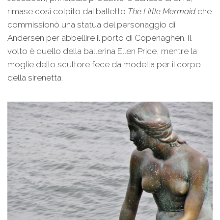
rimase così colpito dal balletto
The Little Mermaid
che
commissionò una statua del personaggio di
Andersen per abbellire il porto di Copenaghen. Il
volto è quello della ballerina Ellen Price, mentre la
moglie dello scultore fece da modella per il corpo
della sirenetta.