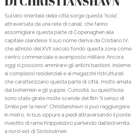
DI CHRISTIANSHAVN
Sul lato orientale della città sorge questa “isola”,
attraversata da una rete di canali, che fanno
assomigliare questa parte di Copenaghen alla
capitale olandese. Il suo nome deriva da Cristiano IV,
che all’inizio del XVII secolo fondò questa zona come
centro commerciale e avamposto militare. Ancora
oggi si possono ammirare gli antichi bastioni, insieme
ai complessi residenziali e ai magazzini ristrutturati
che caratterizzano questa parte di città, molto amata
dai bohémien e gli yuppie. Curiosità: su quest’isola
sono state girate molte scende del film “Il senso di
Smilla per la neve”. Christianshavn si può raggiungere
in metro, in bus oppure a piedi attraversando il ponte
rivestito di rame Knippelsbro partendo dall’estremità
a nord-est di Slotsholmen.