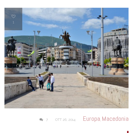
1
Europa
Macedonia
,
7
OTT 26, 2014