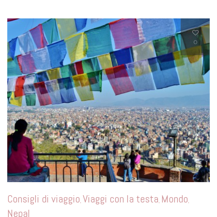
0
Consigli di viaggio
Viaggi con la testa
Mondo
,
,
,
Nepal