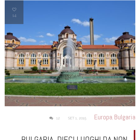
14
Europa
Bulgaria
,
12
SET 1, 2015
BULGARIA, DIECI LUOGHI DA NON