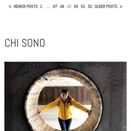
NEWER POSTS
1
…
47
48
49
50
51
52
OLDER POSTS
CHI SONO