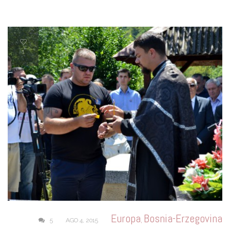
1
Europa
Bosnia-Erzegovina
,
5
AGO 4, 2015