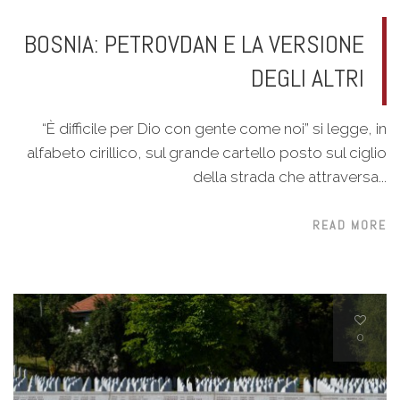
BOSNIA: PETROVDAN E LA VERSIONE
DEGLI ALTRI
“È difficile per Dio con gente come noi” si legge, in
alfabeto cirillico, sul grande cartello posto sul ciglio
della strada che attraversa...
READ MORE
0