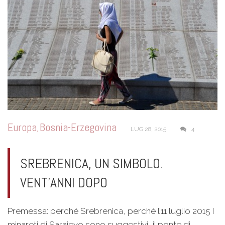
Europa
Bosnia-Erzegovina
,
LUG 28, 2015
4
SREBRENICA, UN SIMBOLO.
VENT’ANNI DOPO
Premessa: perché Srebrenica, perché l’11 luglio 2015 I
minareti di Sarajevo sono suggestivi, il ponte di