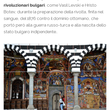
rivoluzionari bulgari
, come Vasil Levski e Hristo
Botev, durante la preparazione della rivolta, finita nel
sangue, del 1876 contro il dominio ottomano, che
portò però alla guerra russo-turca e alla nascita dello
stato bulgaro indipendente..