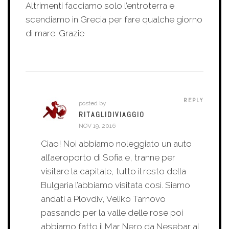
Altrimenti facciamo solo l’entroterra e
scendiamo in Grecia per fare qualche giorno
di mare. Grazie
REPLY
posted by
RITAGLIDIVIAGGIO
NOV 19, 2016
Ciao! Noi abbiamo noleggiato un auto
all’aeroporto di Sofia e, tranne per
visitare la capitale, tutto il resto della
Bulgaria l’abbiamo visitata così. Siamo
andati a Plovdiv, Veliko Tarnovo
passando per la valle delle rose poi
abbiamo fatto il Mar Nero da Nesebar al