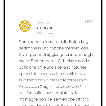
REPLY
posted by
VITTORIO
AGO 21, 2019
Sono appena tornato dalla Bulgaria, 3
settimane in una nazione meravigliosa.
Se mi permetti aggiungerei ai tuoi luoghi
anche Belogradchik.. Cittadina a nord di
Sofia che offre uno scenario naturale
splendido, rocce calcaree alte fino a
200 metri con in mezzo la fortezza di
Karlovo…e i 7 laghi, nel parco del Pirin,
una fantastica passeggiata tra le
montagne con dei sentieri che offrono
panorami indimenticabili e che toccano 7