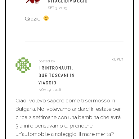
RITAGLIDIVIAGGIO
SET 3, 2015
Grazie!
REPLY
posted by
I RINTRONAUTI,
DUE TOSCANI IN
VIAGGIO
NOV 19, 2016
Ciao, volevo sapere come ti sei mosso in
Bulgaria. Noi volevamo andarci in estate per
circa 2 settimane con una bambina che avrà
3 anni e pensavamo di prendere
un’automobile a noleggio. Il mare merita?