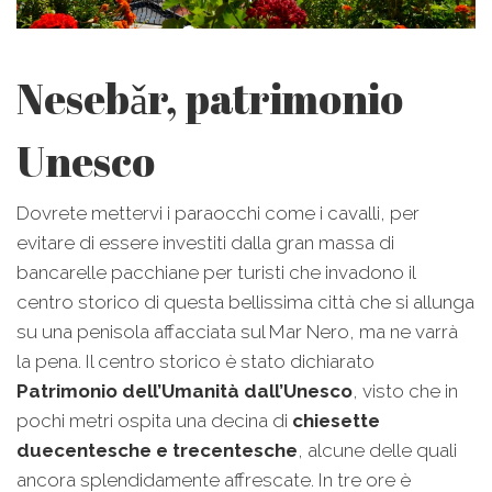
Nesebǎr, patrimonio
Unesco
Dovrete mettervi i paraocchi come i cavalli, per
evitare di essere investiti dalla gran massa di
bancarelle pacchiane per turisti che invadono il
centro storico di questa bellissima città che si allunga
su una penisola affacciata sul Mar Nero, ma ne varrà
la pena. Il centro storico è stato dichiarato
Patrimonio dell’Umanità dall’Unesco
, visto che in
pochi metri ospita una decina di
chiesette
duecentesche e trecentesche
, alcune delle quali
ancora splendidamente affrescate. In tre ore è