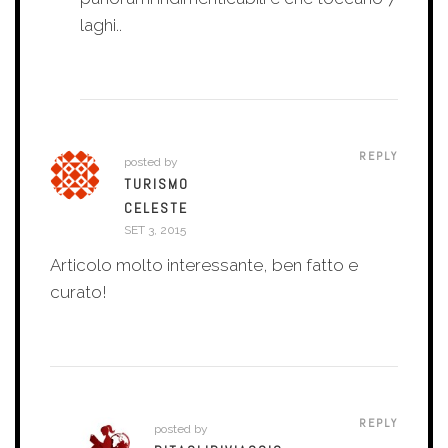
laghi..
REPLY
posted by
TURISMO
CELESTE
SET 3, 2015
Articolo molto interessante, ben fatto e
curato!
REPLY
posted by