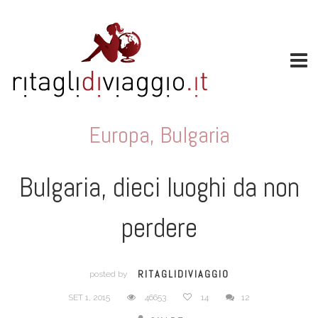
Europa
,
Bulgaria
Bulgaria, dieci luoghi da non
perdere
RITAGLIDIVIAGGIO
posted by
SET 1, 2015
46653
14
12