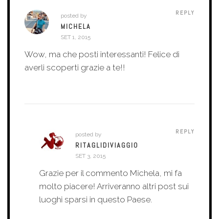
REPLY
posted by
MICHELA
SET 1, 2015
Wow, ma che posti interessanti! Felice di
averli scoperti grazie a te!!
REPLY
posted by
RITAGLIDIVIAGGIO
SET 3, 2015
Grazie per il commento Michela, mi fa
molto piacere! Arriveranno altri post sui
luoghi sparsi in questo Paese.