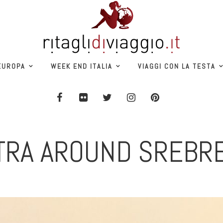
EUROPA
WEEK END ITALIA
VIAGGI CON LA TESTA
RA AROUND SREBR