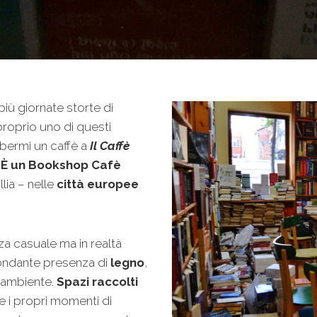
più giornate storte di
proprio uno di questi
 bermi un caffè a
Il Caffè
.
È un Bookshop Cafè
llia – nelle
città europee
za casuale ma in realtà
ondante presenza di
legno
,
l’ambiente.
Spazi raccolti
e i propri momenti di