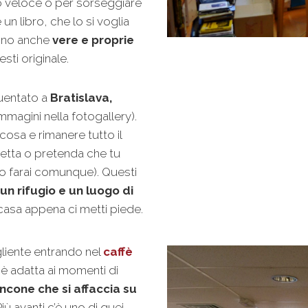
 veloce o per sorseggiare
un libro, che lo si voglia
ono anche
vere e proprie
sti originale.
uentato a
Bratislava,
mmagini nella fotogallery).
cosa e rimanere tutto il
etta o pretenda che tu
 lo farai comunque). Questi
un rifugio e un luogo di
a casa appena ci metti piede.
liente entrando nel
caffè
e è adatta ai momenti di
ncone che si affaccia su
iù avanti c’è uno di quei