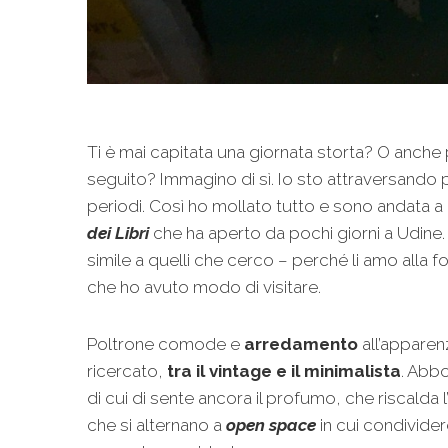
Ti è mai capitata una giornata storta? O anche 
seguito? Immagino di sì. Io sto attraversando 
periodi. Così ho mollato tutto e sono andata a
dei Libri
che ha aperto da pochi giorni a Udine
simile a quelli che cerco – perché li amo alla fo
che ho avuto modo di visitare.
Poltrone comode e
arredamento
all’apparen
ricercato,
tra il vintage e il minimalista
. Abb
di cui di sente ancora il profumo, che riscalda 
che si alternano a
open space
in cui condivider