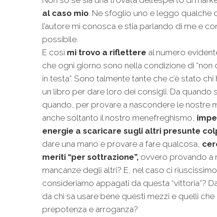
al caso mio
. Ne sfoglio uno e leggo qualche 
l’autore mi conosca e stia parlando di me e c
possibile.
E così
mi trovo a riflettere
al numero evident
che ogni giorno sono nella condizione di “non d
in testa”. Sono talmente tante che c’è stato chi 
un libro per dare loro dei consigli. Da quando 
quando, per provare a nascondere le nostre ma
anche soltanto il nostro menefreghismo,
impe
energie a scaricare sugli altri presunte co
dare una mano e provare a fare qualcosa,
cer
meriti “per sottrazione”,
ovvero provando a m
mancanze degli altri? E, nel caso ci riuscissim
consideriamo appagati da questa “vittoria”? Da
da chi sa usare bene questi mezzi e quelli che
prepotenza e arroganza?