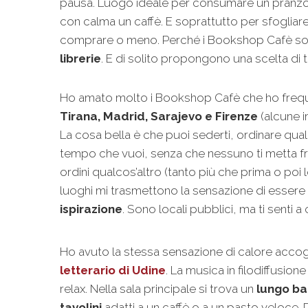
pausa. Luogo ideale per consumare un pranzo
con calma un caffè. E soprattutto per sfogliare 
comprare o meno. Perché i Bookshop Cafè s
librerie
. E di solito propongono una scelta di te
Ho amato molto i Bookshop Cafè che ho freq
Tirana, Madrid, Sarajevo e Firenze
(alcune i
La cosa bella è che puoi sederti, ordinare qual
tempo che vuoi, senza che nessuno ti metta fr
ordini qualcos’altro (tanto più che prima o poi
luoghi mi trasmettono la sensazione di essere
ispirazione
. Sono locali pubblici, ma ti senti 
Ho avuto la stessa sensazione di calore accog
letterario di Udine
. La musica in filodiffusion
relax. Nella sala principale si trova un
lungo ba
tavolini
adatti a un caffè o a un pasto veloce. P