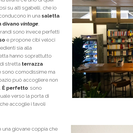
si su alti sgabelli, che io
ra conducono in una
saletta
un divano
vintage
,
grandi sono invece perfetti
oso
e propone cibi veloci
dienti sia alla
aletta hanno soprattutto
 di stretta
terrazza
elle sono comodissime ma
spazio può accogliere non
.
È perfetto
: sono
uale verso la porta di
che accoglie i tavoli
sono una giovane coppia che