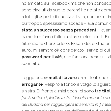
ho amicato su Facebook ma che non conosco 
sono piaciuti da subito perché ho notato co
a tutti gli aspetti di questa attività, non per u
purtroppo spessissimo accade – alla comuni
stata un successo senza precedenti
, i clie
cameriere fanno fatica a stare dietro a tutti. 
l’attenzione di una di loro, le sorrido, ordino un
euro, mi sembra ok considerato i servizi di cui
password per il wifi
, che funziona bene (in It
scontato).
Leggo due
e-mail di lavoro
da mittenti che 
arrogante
. Respiro a fondo e volgo lo sguardo 
sinistra. Di fronte ai miei occhi, ci sono
tre titol
farsi mettere i piedi in testa
,
Piccolo manuale di 
del Buddha per raggiungere la serenità in 3 mesi
Non so se sia una trovata dell’esperto di mark