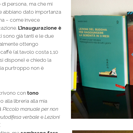
di persona, ma che mi
me abbiano dato importanza
ltima – come invece
cazione.
L’inaugurazione è
nti sono già tanti e le due
Finalmente ottengo
 caffè (al tavolo costa 1,10
 si dispone) e chiedo la
alia purtroppo non è
scrivono con
tono
alla libreria alla mia
i
:
Piccolo manuale per non
autodifesa verbale
e
Lezioni
.
eting, ma
sembrano fare