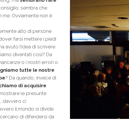
consiglio: sembra che
on me. Ovviamente non è
emente alto di persone
over farsi mettere i piedi
ha avuto l’idea di scrivere
siamo diventati così? Da
ncanze o i nostri errori o
gniamo tutte le nostre
lpe
? Da quando, invece di
chiamo di acquisire
ostrare le presunte
o, davvero ci
vvero il mondo si divide
 cercano di difendersi da