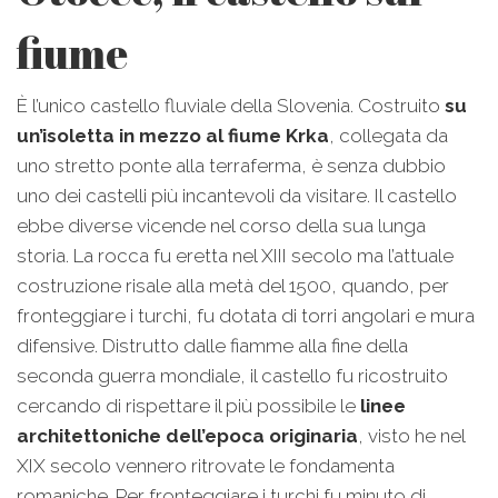
fiume
È l’unico castello fluviale della Slovenia. Costruito
su
un’isoletta in mezzo al fiume Krka
, collegata da
uno stretto ponte alla terraferma, è senza dubbio
uno dei castelli più incantevoli da visitare. Il castello
ebbe diverse vicende nel corso della sua lunga
storia. La rocca fu eretta nel XIII secolo ma l’attuale
costruzione risale alla metà del 1500, quando, per
fronteggiare i turchi, fu dotata di torri angolari e mura
difensive. Distrutto dalle fiamme alla fine della
seconda guerra mondiale, il castello fu ricostruito
cercando di rispettare il più possibile le
linee
architettoniche dell’epoca originaria
, visto he nel
XIX secolo vennero ritrovate le fondamenta
romaniche. Per fronteggiare i turchi fu minuto di