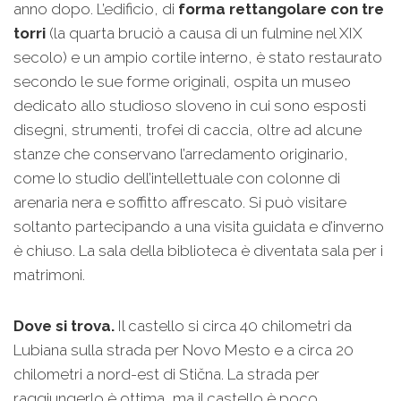
anno dopo. L’edificio, di
forma rettangolare con tre
torri
(la quarta bruciò a causa di un fulmine nel XIX
secolo) e un ampio cortile interno, è stato restaurato
secondo le sue forme originali, ospita un museo
dedicato allo studioso sloveno in cui sono esposti
disegni, strumenti, trofei di caccia, oltre ad alcune
stanze che conservano l’arredamento originario,
come lo studio dell’intellettuale con colonne di
arenaria nera e soffitto affrescato. Si può visitare
soltanto partecipando a una visita guidata e d’inverno
è chiuso. La sala della biblioteca è diventata sala per i
matrimoni.
Dove si trova.
Il castello si circa 40 chilometri da
Lubiana sulla strada per Novo Mesto e a circa 20
chilometri a nord-est di Stična. La strada per
raggiungerlo è ottima, ma il castello è poco