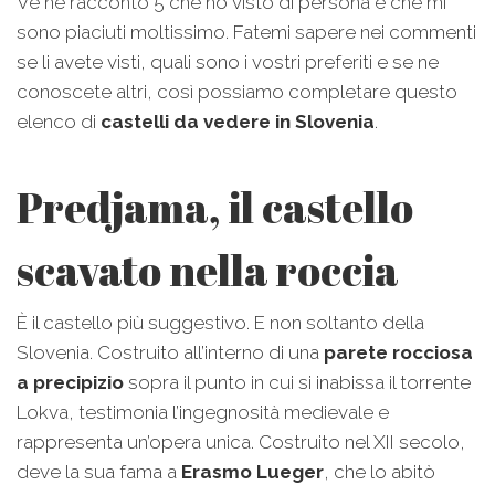
Ve ne racconto 5 che ho visto di persona e che mi
sono piaciuti moltissimo. Fatemi sapere nei commenti
se li avete visti, quali sono i vostri preferiti e se ne
conoscete altri, così possiamo completare questo
elenco di
castelli da vedere in Slovenia
.
Predjama, il castello
scavato nella roccia
È il castello più suggestivo. E non soltanto della
Slovenia. Costruito all’interno di una
parete rocciosa
a precipizio
sopra il punto in cui si inabissa il torrente
Lokva, testimonia l’ingegnosità medievale e
rappresenta un’opera unica. Costruito nel XII secolo,
deve la sua fama a
Erasmo Lueger
, che lo abitò