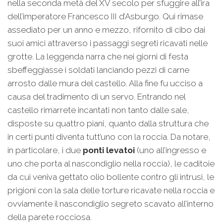
nella seconda metà del XV secolo per sfuggire all’ira
dell’imperatore Francesco III d’Asburgo. Qui rimase
assediato per un anno e mezzo, rifornito di cibo dai
suoi amici attraverso i passaggi segreti ricavati nelle
grotte. La leggenda narra che nei giorni di festa
sbeffeggiasse i soldati lanciando pezzi di carne
arrosto dalle mura del castello. Alla fine fu ucciso a
causa del tradimento di un servo. Entrando nel
castello rimarrete incantati non tanto dalle sale,
disposte su quattro piani, quanto dalla struttura che
in certi punti diventa tutt’uno con la roccia. Da notare,
in particolare, i due
ponti levatoi
(uno all’ingresso e
uno che porta al nascondiglio nella roccia), le caditoie
da cui veniva gettato olio bollente contro gli intrusi, le
prigioni con la sala delle torture ricavate nella roccia e
ovviamente il nascondiglio segreto scavato all’interno
della parete rocciosa.