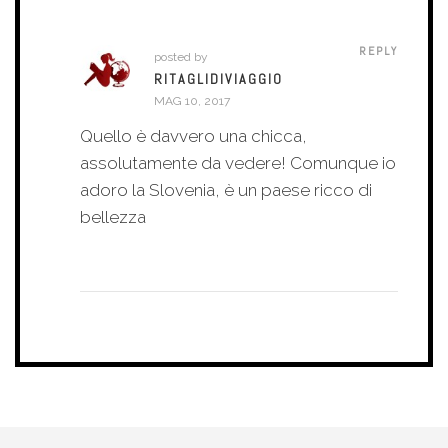
REPLY
posted by
RITAGLIDIVIAGGIO
MAG 10, 2017
Quello è davvero una chicca,
assolutamente da vedere! Comunque io
adoro la Slovenia, è un paese ricco di
bellezza