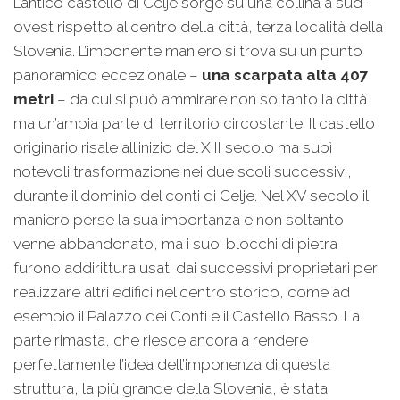
L’antico castello di Celje sorge su una collina a sud-
ovest rispetto al centro della città, terza località della
Slovenia. L’imponente maniero si trova su un punto
panoramico eccezionale –
una scarpata alta 407
metri
– da cui si può ammirare non soltanto la città
ma un’ampia parte di territorio circostante. Il castello
originario risale all’inizio del XIII secolo ma subì
notevoli trasformazione nei due scoli successivi,
durante il dominio del conti di Celje. Nel XV secolo il
maniero perse la sua importanza e non soltanto
venne abbandonato, ma i suoi blocchi di pietra
furono addirittura usati dai successivi proprietari per
realizzare altri edifici nel centro storico, come ad
esempio il Palazzo dei Conti e il Castello Basso. La
parte rimasta, che riesce ancora a rendere
perfettamente l’idea dell’imponenza di questa
struttura, la più grande della Slovenia, è stata