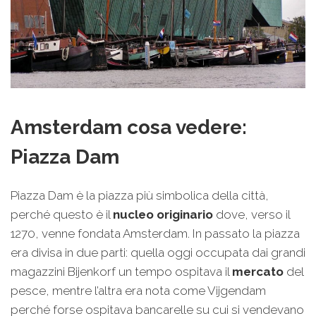
Amsterdam cosa vedere:
Piazza Dam
Piazza Dam è la piazza più simbolica della città,
perché questo è il
nucleo originario
dove, verso il
1270, venne fondata Amsterdam. In passato la piazza
era divisa in due parti: quella oggi occupata dai grandi
magazzini Bijenkorf un tempo ospitava il
mercato
del
pesce, mentre l’altra era nota come Vijgendam
perché forse ospitava bancarelle su cui si vendevano