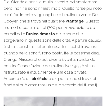
Dici Olanda e pensi ai mulini a vento. Ad Amsterdam,
però, non ne sono rimasti molti. Quello forse più noto
e più facilmente raggiungibile è il mulino a vento De
Gooyer, che si trova nel quartiere
Plantage
. Questo
mulino f u costruito nel 1700 per la lavorazione dei
cereali ed è
l’unico rimasto
dei cinque che
sorgevano in questa zona della città. A partire dal 1814
è stato spostato nel punto esatto in cui si trova ora,
quando nella zona furono costruite le caserme degli
Orange-Nassau che ostruivano il vento, rendendo
così inefficace l’azione del mulino. Nel 1925 è stato
ristrutturato e attualmente è una casa privata.
Accanto c’è un
birrificio
e dal ponte che si trova di
fronte si può ammirare un bello scorcio del fiume Ij.