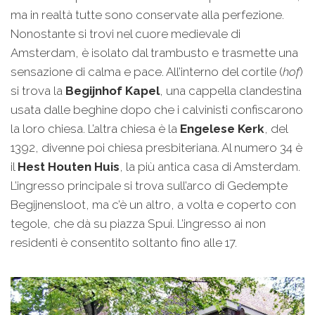
ma in realtà tutte sono conservate alla perfezione.
Nonostante si trovi nel cuore medievale di
Amsterdam, è isolato dal trambusto e trasmette una
sensazione di calma e pace. All’interno del cortile (
hof
)
si trova la
Begijnhof Kapel
, una cappella clandestina
usata dalle beghine dopo che i calvinisti confiscarono
la loro chiesa. L’altra chiesa è la
Engelese Kerk
, del
1392, divenne poi chiesa presbiteriana. Al numero 34 è
il
Hest Houten Huis
, la più antica casa di Amsterdam.
L’ingresso principale si trova sull’arco di Gedempte
Begijnensloot, ma c’è un altro, a volta e coperto con
tegole, che dà su piazza Spui. L’ingresso ai non
residenti è consentito soltanto fino alle 17.