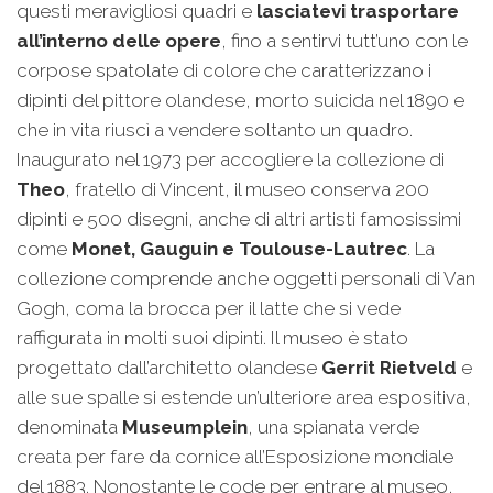
questi meravigliosi quadri e
lasciatevi trasportare
all’interno delle opere
, fino a sentirvi tutt’uno con le
corpose spatolate di colore che caratterizzano i
dipinti del pittore olandese, morto suicida nel 1890 e
che in vita riuscì a vendere soltanto un quadro.
Inaugurato nel 1973 per accogliere la collezione di
Theo
, fratello di Vincent, il museo conserva 200
dipinti e 500 disegni, anche di altri artisti famosissimi
come
Monet, Gauguin e Toulouse-Lautrec
. La
collezione comprende anche oggetti personali di Van
Gogh, coma la brocca per il latte che si vede
raffigurata in molti suoi dipinti. Il museo è stato
progettato dall’architetto olandese
Gerrit Rietveld
e
alle sue spalle si estende un’ulteriore area espositiva,
denominata
Museumplein
, una spianata verde
creata per fare da cornice all’Esposizione mondiale
del 1883. Nonostante le code per entrare al museo,