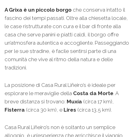
A Grixa è un piccolo borgo
che conserva intatto il
fascino dei tempi passati. Oltre alla chiesetta locale,
le case ristrutturate con cura e il bar di fronte alla
casa che serve panini e piatti caldi, il borgo offre
un’atmosfera autentica e accogliente. Passeggiando
per le sue stradine, è facile sentirsi parte di una
comunità che vive al ritmo della natura e delle
tradizioni.
La posizione di Casa Rural Liñeiro’s è ideale per
esplorare le meraviglie della
Costa da Morte
. A
breve distanza si trovano:
Muxía
(circa 17 km),
Fisterra
(circa 30 km), e
Lires
(circa 13,5 km).
Casa Rural Liñeiro’s non è soltanto un semplice
alloggio, è un’esperienza che arricchisce il viaggio.