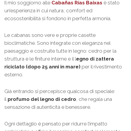
Il mio soggiorno alle
Cabañas Rías Baixas
è stato
un’esperienza in cui natura, comfort ed
ecosostenibilità si fondono in perfetta armonia.
Le cabanas sono vere e proprie casette
bioclimatiche. Sono integrate con eleganza nel
paesaggio e costruite tutte in legno: cedro per la
struttura e le finiture interne e il l
egno di zattera
riciclato (dopo 25 anni in mare)
per il rivestimento
esterno.
Già entrando si percepisce qualcosa di speciale:
il
profumo del legno di cedro
, che regala una
sensazione di autenticità e benessere.
Ogni dettaglio è pensato per ridurre l’impatto