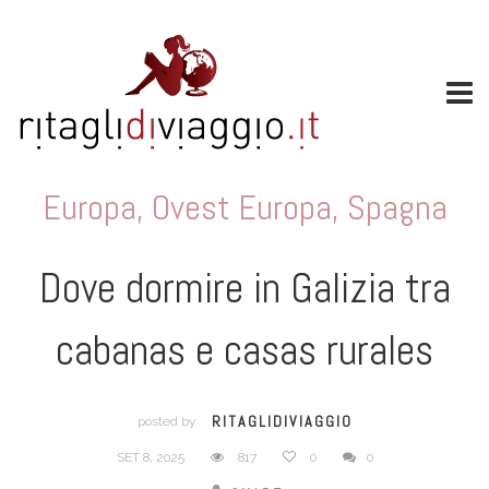
Europa
,
Ovest Europa
,
Spagna
Dove dormire in Galizia tra
cabanas e casas rurales
RITAGLIDIVIAGGIO
posted by
SET 8, 2025
817
0
0