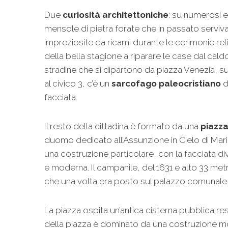
Due
curiosità architettoniche
: su numerosi ed
mensole di pietra forate che in passato serviv
impreziosite da ricami durante le cerimonie reli
della bella stagione a riparare le case dal caldo
stradine che si dipartono da piazza Venezia, s
al civico 3, c’è un
sarcofago paleocristiano
d
facciata.
Il resto della cittadina è formato da una
piazza
duomo dedicato all’Assunzione in Cielo di Maria e
una costruzione particolare, con la facciata div
e moderna. Il campanile, del 1631 e alto 33 met
che una volta era posto sul palazzo comunale, 
La piazza ospita un’antica cisterna pubblica res
della piazza è dominato da una costruzione mo