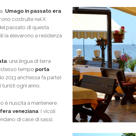
ia,
Umago in passato era
urono costruite nel X
del passato di questa
ili la elevarono a residenza
ata
: una lingua di terra
lo stesso tempo
porta
glio 2013 anch’essa fa parte)
 turisti ogni anno.
go è riuscita a mantenere
sfera veneziana
. I vicoli
ndano di case di sassi,