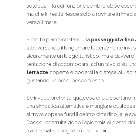
autobus – la cui funzione sembrerebbe essere q
ma che in realtà riesce solo a rovinare irrimed
verso il mare.
È molto piacevole fare una
passeggiata fino 
attraversando il lungomare letteralmente invaso
sicuramente un luogo turistico, ma è davvero dif
tentazione di accomodarsi ad un tavolo su un
terrazze
coperte e godersi la distesa blu sor
gustando un po’ di pesce fresco.
Se invece preferite qualcosa di più spartano m
una simpatica alternativa è mangiare qualcosa
si trova appena fuori il centro cittadino, alle sp
Rocco, costruita dopo l’epidemia di peste del
trasformata in negozio di souvenir.