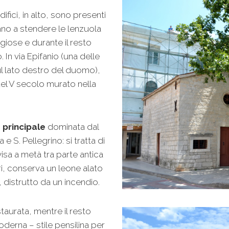
ifici, in alto, sono presenti
ano a stendere le lenzuola
giose e durante il resto
. In via Epifanio (una delle
ul lato destro del duomo),
el V secolo murato nella
 principale
dominata dal
 S. Pellegrino: si tratta di
isa a metà tra parte antica
ri, conserva un leone alato
distrutto da un incendio.
taurata, mentre il resto
derna – stile pensilina per