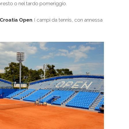
 presto o nel tardo pomeriggio.
P Croatia Open
. I campi da tennis, con annessa