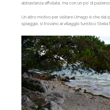
abbastanza affollata, ma con un po’ di pazienza
Un altro motivo per visitare Umago è che dal 199
spiaggia, si trovano al villaggio turistico Stel