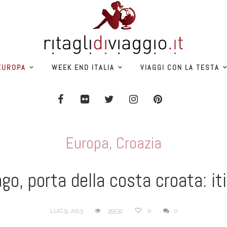
EUROPA
WEEK END ITALIA
VIAGGI CON LA TESTA
Europa
,
Croazia
, porta della costa croata: iti
LUG 9, 2013
35532
0
0