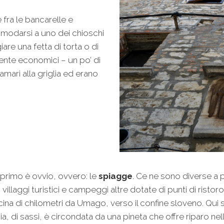
 fra le bancarelle e
comodarsi a uno dei chioschi
are una fetta di torta o di
ente economici – un po’ di
lamari alla griglia ed erano
l primo è ovvio, ovvero: le
spiagge
. Ce ne sono diverse a p
 villaggi turistici e campeggi altre dotate di punti di ristoro
ina di chilometri da Umago, verso il confine sloveno. Qui si
ia, di sassi, è circondata da una pineta che offre riparo ne