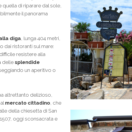
uella di riparare dal sole,
iabilmente il panorama
alla diga
, lunga 404 metri,
 dai ristoranti sul mare:
ficile resistere alla
a delle
splendide
seggiando un aperitivo o
a altrettanto delizioso,
 al
mercato cittadino
, che
alle della chiesetta di San
 1507, oggi sconsacrata e