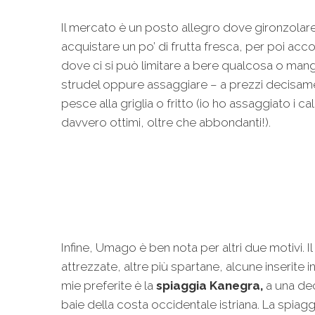
Il mercato è un posto allegro dove gironzolare
acquistare un po’ di frutta fresca, per poi ac
dove ci si può limitare a bere qualcosa o mangi
strudel oppure assaggiare – a prezzi decisam
pesce alla griglia o fritto (io ho assaggiato i ca
davvero ottimi, oltre che abbondanti!).
Infine, Umago è ben nota per altri due motivi. I
attrezzate, altre più spartane, alcune inserite in
mie preferite è la
spiaggia Kanegra,
a una dec
baie della costa occidentale istriana. La spiagg