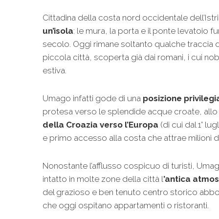
Cittadina della costa nord occidentale dell’Istr
un’isola
: le mura, la porta e il ponte levatoio f
secolo. Oggi rimane soltanto qualche traccia 
piccola città, scoperta già dai romani, i cui nob
estiva.
Umago infatti gode di una
posizione privilegi
protesa verso le splendide acque croate, al
della Croazia verso l’Europa
(di cui dal 1° lu
e primo accesso alla costa che attrae milioni di
Nonostante l’afflusso cospicuo di turisti, Uma
intatto in molte zone della città l
’antica atmo
del grazioso e ben tenuto centro storico abbo
che oggi ospitano appartamenti o ristoranti.