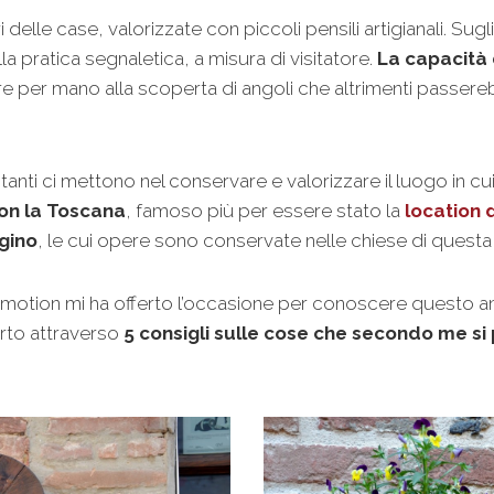
ri delle case, valorizzate con piccoli pensili artigianali. Sugli
a pratica segnaletica, a misura di visitatore.
La capacità d
urre per mano alla scoperta di angoli che altrimenti passer
itanti ci mettono nel conservare e valorizzare il luogo in c
con la Toscana
, famoso più per essere stato la
location d
gino
, le cui opere sono conservate nelle chiese di questa 
omotion mi ha offerto l’occasione per conoscere questo ang
erto attraverso
5 consigli sulle cose che secondo me si