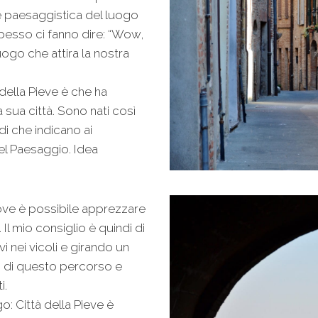
e paesaggistica del luogo
pesso ci fanno dire: “Wow,
uogo che attira la nostra
 della Pieve è che ha
 sua città. Sono nati così
di che indicano ai
del Paesaggio. Idea
ve è possibile apprezzare
 Il mio consiglio è quindi di
i nei vicoli e girando un
ni di questo percorso e
i.
o: Città della Pieve è