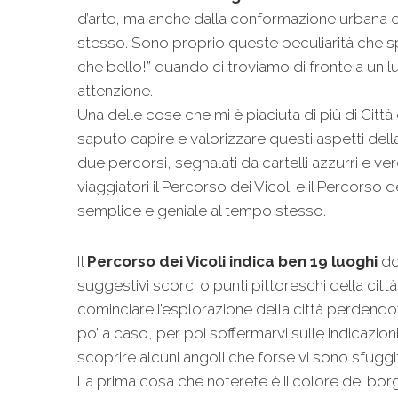
d’arte, ma anche dalla conformazione urbana 
stesso. Sono proprio queste peculiarità che s
che bello!” quando ci troviamo di fronte a un l
attenzione.
Una delle cose che mi è piaciuta di più di Città
saputo capire e valorizzare questi aspetti della
due percorsi, segnalati da cartelli azzurri e ver
viaggiatori il Percorso dei Vicoli e il Percorso 
semplice e geniale al tempo stesso.
Il
Percorso dei Vicoli indica ben 19 luoghi
do
suggestivi scorci o punti pittoreschi della città.
cominciare l’esplorazione della città perdendov
po’ a caso, per poi soffermarvi sulle indicazio
scoprire alcuni angoli che forse vi sono sfuggit
La prima cosa che noterete è il colore del borg