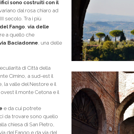
difici sono costruiti con il
ariano dal rosa chiaro ad
II secolo. Tra i più
a del Fango
,
via delle
are a quello che
via Baciadonne
, una delle
eculiarità di Città della
nte Cimino, a sud-est il
, la valle del Nestore e il
 ovest il monte Cetona e il
e
e da cui potrete
ici da trovare sono quello
lla chiesa di San Pietro,
ia del Fango e da via del