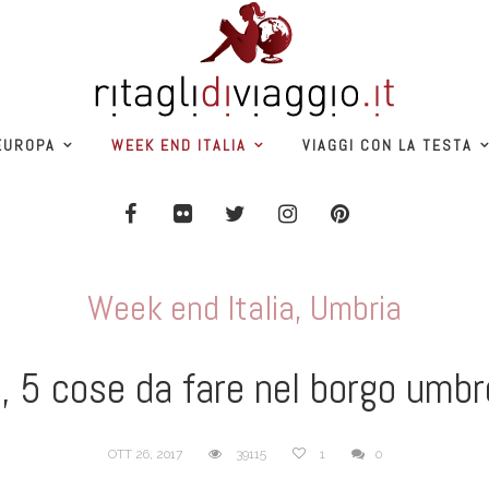
EUROPA
WEEK END ITALIA
VIAGGI CON LA TESTA
Week end Italia
,
Umbria
e, 5 cose da fare nel borgo umbr
OTT 26, 2017
39115
1
0