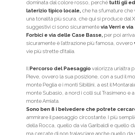
dominata dal colore rosso, perché
tutti gli e
laterizio tipico locale,
che ha sfumature che v
una tonalità più scura, che qui si produce dal XI
suggestivi ci sono sicuramente
via Verri e vi
Forbici e via delle Case Basse,
per poi arriv
sicuramente è l’attrazione più famosa, ovvero
vie più strette d’Italia.
Il
Percorso del Paesaggio
valorizza un’altra p
Pieve, ovvero la sua posizione, con a sud il mo
monte Peglia e i monti Sibillini, a est il Montarale
monte Subasio, a nord i colli sul Trasimeno e a
monte Amiata.
Sono ben 8 i belvedere che potrete cercar
ammirare il paesaggio circostante. I più sempl
della Rocca, quello da via Garibaldi e quello da
ma cercate di non tralasciare anche quello da v