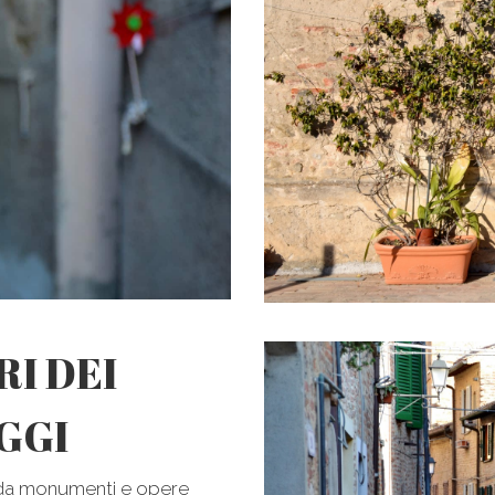
RI DEI
AGGI
 da monumenti e opere