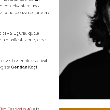
uò così diventare uno
la conoscenza reciproca e
o di Rai Liguria, quale
lla manifestazione, e del
re del Tirana Film Festival,
regista
Gentian Koçi
.
Film Festival 2018
e in