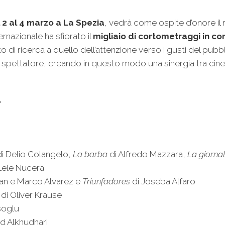
 2 al 4 marzo a La Spezia
, vedrà come ospite d’onore il 
ernazionale ha sfiorato il
migliaio di cortometraggi in c
tto di ricerca a quello dell’attenzione verso i gusti del pubb
allo spettatore, creando in questo modo una sinergia tra cinem
l
i Delio Colangelo,
La barba
di Alfredo Mazzara,
La giorna
Lele Nucera
lan e Marco Alvarez e
Triunfadores
di Joseba Alfaro
di Oliver Krause
soglu
d Alkhudhari