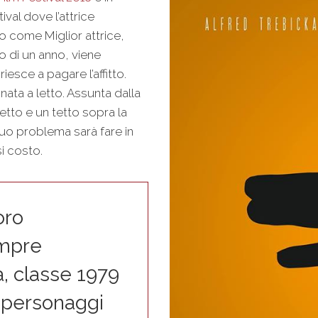
ival dove l’attrice
io come Miglior attrice,
to di un anno, viene
iesce a pagare l’affitto.
ata a letto. Assunta dalla
etto e un tetto sopra la
 suo problema sarà fare in
i costo.
oro
empre
ta, classe 1979
e personaggi