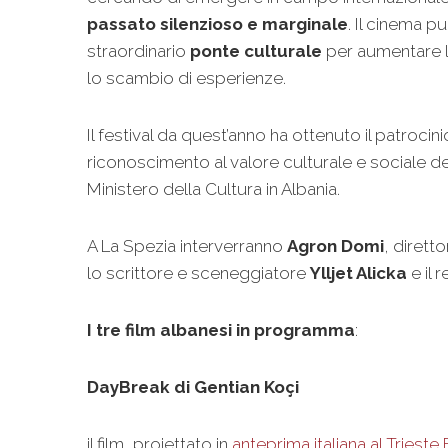
passato silenzioso e marginale
. Il cinema p
straordinario
ponte culturale
per aumentare 
lo scambio di esperienze.
Il festival da quest’anno ha ottenuto il patrocini
riconoscimento al valore culturale e sociale de
Ministero della Cultura in Albania.
A La Spezia interverranno
Agron Domi
, diretto
lo scrittore e sceneggiatore
Ylljet Alicka
e il 
I tre film albanesi in programma
:
DayBreak di Gentian Koçi
il film, proiettato in
anteprima italiana al Trieste 