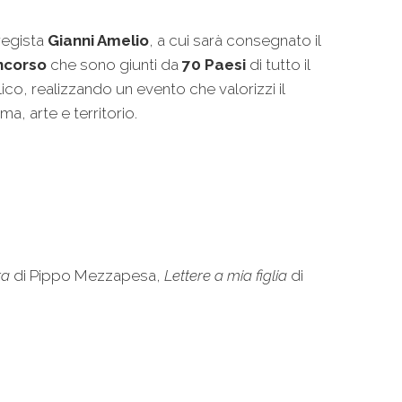
regista
Gianni Amelio
, a cui sarà consegnato il
oncorso
che sono giunti da
70 Paesi
di tutto il
lico, realizzando un evento che valorizzi il
a, arte e territorio.
ta
di Pippo Mezzapesa,
Lettere a mia figlia
di