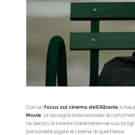
Con un
focus sul cinema dell’Albania
si inau
Movie
, la rassegna internazionale di cortomet
ha deciso di inserire stabilmente nel suo prog
personalità legate al cinema di quel Paese.