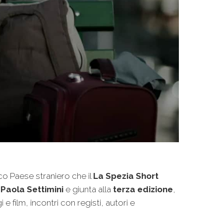
co Paese straniero che il
La Spezia Short
e
Paola Settimini
e giunta alla
terza edizione
,
film, incontri con registi, autori e