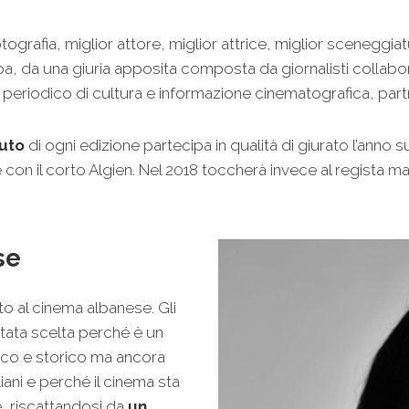
tografia, miglior attore, miglior attrice, miglior sceneggia
, da una giuria apposita composta da giornalisti collaborat
b, periodico di cultura e informazione cinematografica, partn
luto
di ogni edizione partecipa in qualità di giurato l’anno s
 con il corto Algien. Nel 2018 toccherà invece al regista 
se
cato al cinema albanese. Gli
tata scelta perché è un
afico e storico ma ancora
ani e perché il cinema sta
, riscattandosi da
un