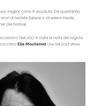
tura, miglior corto in assoluto. Da quest’anno
ori di testate italiane e straniere media
er del festival.
uccessivo. Nel 2017 è stata la volta del regista
marocchino
Elia Moutamid
che nel 2017 vinse