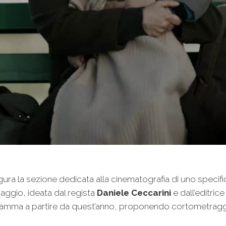
gura la sezione dedicata alla cinematografia di uno specifi
raggio, ideata dal regista
Daniele Ceccarini
e dall’editric
ramma a partire da quest’anno, proponendo cortometraggi e 