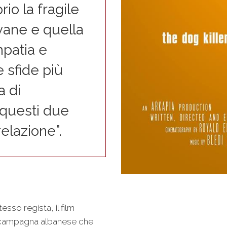
rio la fragile
vane e quella
mpatia e
e sfide più
a di
 questi due
relazione”.
sso regista, il film
a campagna albanese che