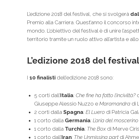
L’edizione 2018 del festival, che si svolgerà
dal
Premio alla Carriera. Quest’anno il concorso int
mondo. L’obiettivo del festival è di unire l’aspe
territorio tramite un ruolo attivo all’artista e 
L’edizione 2018 del festiva
I
10 finalisti
dell’edizione 2018 sono:
5 corti dall’
Italia
:
Che fine ha fatto l’inciviltà?
d
Giuseppe Alessio Nuzzo e
Maramandra
di 
2 corti dalla
Spagna
:
El Luero
di Patricia Ga
1 corto dalla
Germania
:
L’aria del moscerino
1 corto dalla
Turchia
:
The Box
di Merve Ciri
1 corto dall’
Iran
:
The Unmissing part
di Ahme