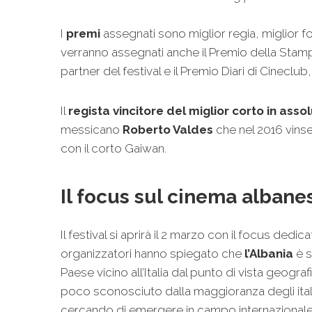
I
premi
assegnati sono miglior regia, miglior fo
verranno assegnati anche il Premio della Stampa
partner del festival e il Premio Diari di Cineclu
Il
regista vincitore del miglior corto in asso
messicano
Roberto Valdes
che nel 2016 vinse
con il corto Gaiwan.
Il focus sul cinema albane
Il festival si aprirà il 2 marzo con il focus dedi
organizzatori hanno spiegato che
l’Albania
è s
Paese vicino all’Italia dal punto di vista geogr
poco sconosciuto dalla maggioranza degli itali
cercando di emergere in campo internazionale