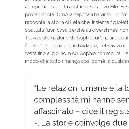
anteprima assoluta all’ultimo Sarajevo Film Fest
protagonista, Ornella Kapetani ha vinto il prem
racconta la storia di Leta che, insieme figliolet
sbattuta fuori casa perché aa diversi mesi non r
Trova sistemazione da Sophie, un’anziana confin
figlia della donna come badante, Leta avrà un l
testa fino al giorno in cui Sophie non morirà. Il
modo che tutto rimanga così com’è, a qualsias
“Le relazioni umane e la l
complessità mi hanno s
affascinato – dice il regis
-. La storie coinvolge du