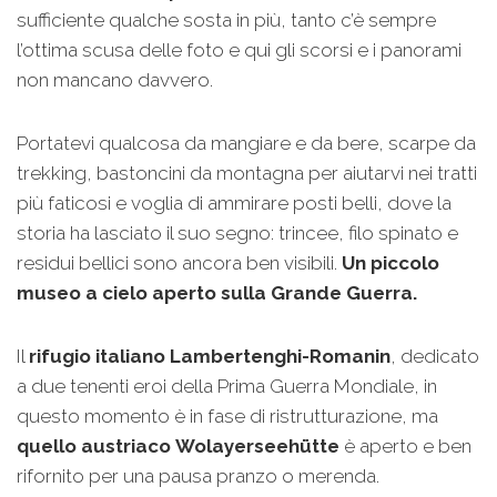
sufficiente qualche sosta in più, tanto c’è sempre
l’ottima scusa delle foto e qui gli scorsi e i panorami
non mancano davvero.
Portatevi qualcosa da mangiare e da bere, scarpe da
trekking, bastoncini da montagna per aiutarvi nei tratti
più faticosi e voglia di ammirare posti belli, dove la
storia ha lasciato il suo segno: trincee, filo spinato e
residui bellici sono ancora ben visibili.
Un piccolo
museo a cielo aperto sulla Grande Guerra.
Il
rifugio italiano Lambertenghi-Romanin
, dedicato
a due tenenti eroi della Prima Guerra Mondiale, in
questo momento è in fase di ristrutturazione, ma
quello austriaco
Wolayerseehütte
è aperto e ben
rifornito per una pausa pranzo o merenda.