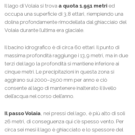
Il lago di Volaia si trova
a quota 1.951 metri
ed
occupa una superficie di 3,8 ettari, riempiendo una
dolina profondamente rimodellata dal ghiacciaio del
Volaia durante l’ultima era glaciale.
Il bacino idrografico è di circa 60 ettari. Il punto di
massima profondità raggiunge i 13,9 metri, ma in due
terzi del lago la profondità si mantiene inferiore ai
cinque metri. Le precipitazioni in questa zona si
aggirano sui 2000–2500 mm per anno e ciò
consente al lago di mantenere inalterato il livello
dell’acqua nel corso dell’anno.
Il passo Volaia
, nei pressi del lago, è più alto di soli
26 metri, di conseguenza qui c’è spesso vento. Per
circa sei mesi il lago è ghiacciato e lo spessore del