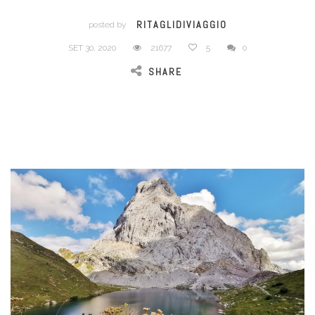
RITAGLIDIVIAGGIO
posted by
SET 30, 2020
21677
5
0
SHARE