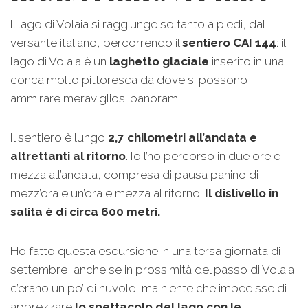
Il lago di Volaia si raggiunge soltanto a piedi, dal
versante italiano, percorrendo il
sentiero CAI 144
: il
lago di Volaia è un
laghetto glaciale
inserito in una
conca molto pittoresca da dove si possono
ammirare meravigliosi panorami.
Il sentiero è lungo
2,7 chilometri all’andata e
altrettanti al ritorno
. Io l’ho percorso in due ore e
mezza all’andata, compresa di pausa panino di
mezz’ora e un’ora e mezza al ritorno.
Il dislivello in
salita è di circa 600 metri.
Ho fatto questa escursione in una tersa giornata di
settembre, anche se in prossimità del passo di Volaia
c’erano un po’ di nuvole, ma niente che impedisse di
apprezzare
lo spettacolo del lago con le