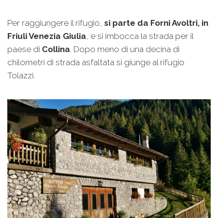
Per raggiungere il rifugio,
si parte da Forni Avoltri, in
Friuli Venezia Giulia
, e si imbocca la strada per il
paese di
Collina
. Dopo meno di una decina di
chilometri di strada asfaltata si giunge al rifugio
Tolazzi.