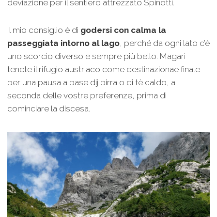
deviazione per il sentiero attrezzato Spinotti.
Il mio consiglio è di
godersi con calma la
passeggiata intorno al lago
, perché da ogni lato c’è
uno scorcio diverso e sempre più bello. Magari
tenete il rifugio austriaco come destinazionae finale
per una pausa a base dij birra o di tè caldo, a
seconda delle vostre preferenze, prima di
cominciare la discesa.