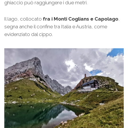
ghiaccio può raggiungere i due metri.
Il lago, collocato
fra i Monti Coglians e Capolago
,
segna anche il confine tra Italia e Austria, come
evidenziato dal cippo.