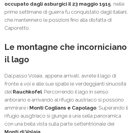
occupato dagli asburgici il 23 maggio 1915
, nelle
prime settimane di guerra fu conquistato dagli italiani,
che mantennero le posizioni fino alla disfatta di
Caporetto.
Le montagne che incorniciano
il lago
Dal passo Volaia, appena arrivati, avrete il lago di
fronte a voi e alle sue spalle le verdeggianti sinuosità
del
Rauchkofel
. Percorrendo il lago in senso
antiorario e arrivando al rifugio austriaco si possono
ammirare i
Monti Coglians e Capolago
. Superando il
rifugio ausgtriaco si giunge a una sella panoramica
con una bella vista sulla parte settentrionale dei
Monti di Volaia
.