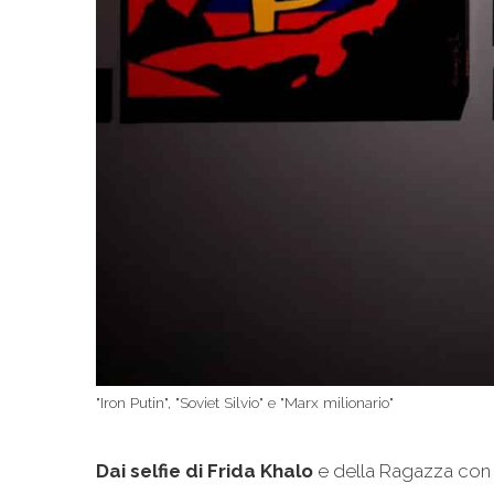
"Iron Putin", "Soviet Silvio" e "Marx milionario"
Dai selfie di Frida Khalo
e della Ragazza con l