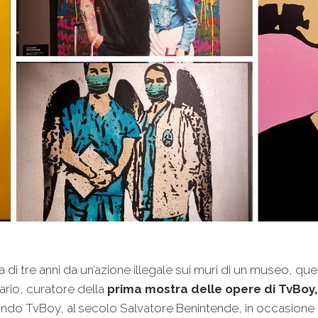
 tre anni da un’azione illegale sui muri di un museo, qu
lario, curatore della
prima mostra delle opere di TvBoy,
quando TvBoy, al secolo Salvatore Benintende, in occasione