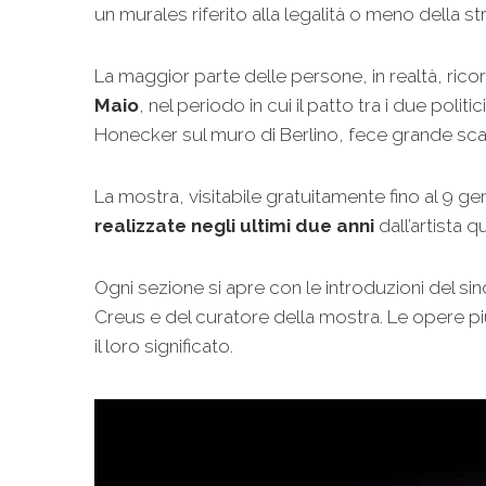
un murales riferito alla legalità o meno della str
La maggior parte delle persone, in realtà, ric
Maio
, nel periodo in cui il patto tra i due poli
Honecker sul muro di Berlino, fece grande sc
La mostra, visitabile gratuitamente fino al 9 ge
realizzate negli ultimi due anni
dall’artista 
Ogni sezione si apre con le introduzioni del 
Creus e del curatore della mostra. Le opere pi
il loro significato.