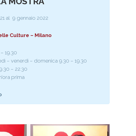
LA MOSTRA
21 al 9 gennaio 2022
le Culture – Milano
 – 19.30
dì – venerdì – domenica 9.30 – 19.30
9.30 – 22.30
n’ora prima
o