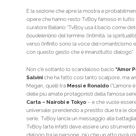
È la sezione che apre la mostra e probabilmen
opere che hanno resto TvBoy famoso in tutto i
curatore Ballario “TvBoy usa il bacio come de
boudeleriano
del termine: l’intimità, la spiritualit
verso l’infinito sono la voce del romanticismo 
con questo gesto che è innanzitutto dialogo”.
Non c’è soltanto lo scandaloso bacio
“Amor Po
Salvini
che ha fatto così tanto scalpore, ma an
Megan, quelli tra
Messi e Ronaldo
(“L’amore è
delle più amate protagonisti della famosa ser
Carta – Nairobi e Tokyo
– e che vuole essere 
universale: prendendo a prestito due tra le d
serie, TvBoy lancia un messaggio alla battaglia 
TvBoy l’arte infatti deve essere uno strumento
dialogo tra le persone, più che un atto rivoluzi