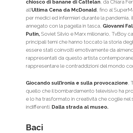
chiosco di banane di Cattelan
, da Chiara F
all’
Ultima Cena da McDonald
, fino al SuperM
per medici ed infermieri durante la pandemia, 
annegato con la pagella in tasca,
Giovanni Fal
Putin,
Soviet Silvio e Marx milionario, TvBoy catap
principali temi che hanno toccato la storia degli 
essere stati coinvolti emotivamente da almeno
rappresentati da questo artista contemporaneo
rappresentare le contraddizioni del mondo c
Giocando sull’ironia e sulla provocazione
, 
quello che il bombardamento televisivo ha pr
e lo ha trasformato in creatività che coglie nel
indifferenti.
Dalla strada al museo.
Baci