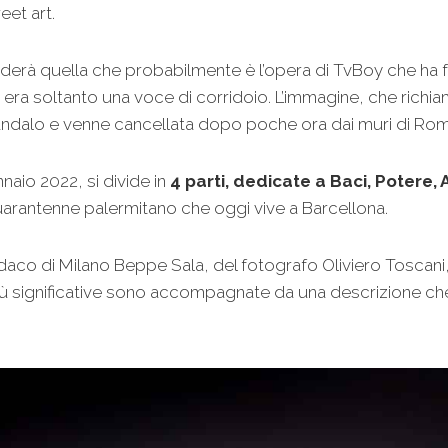
eet art.
orderà quella che probabilmente è l’opera di TvBoy che ha 
tici era soltanto una voce di corridoio. L’immagine, che richi
andalo e venne cancellata dopo poche ora dai muri di Rom
nnaio 2022, si divide in
4 parti, dedicate a Baci, Potere, 
quarantenne palermitano che oggi vive a Barcellona.
sindaco di Milano Beppe Sala, del fotografo Oliviero Tosc
ù significative sono accompagnate da una descrizione che 