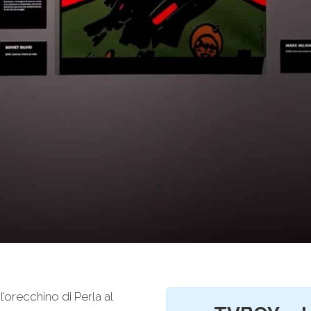
’orecchino di Perla al