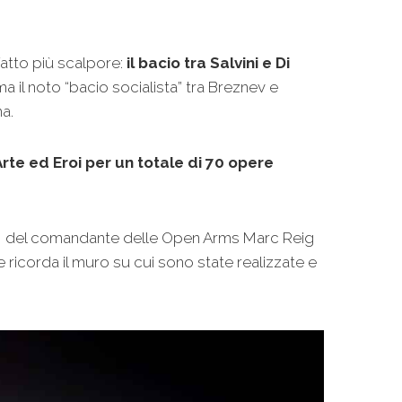
fatto più scalpore:
il bacio tra Salvini e Di
ama il noto “bacio socialista” tra Breznev e
a.
Arte ed Eroi per un totale di 70 opere
ani, del comandante delle Open Arms Marc Reig
ricorda il muro su cui sono state realizzate e