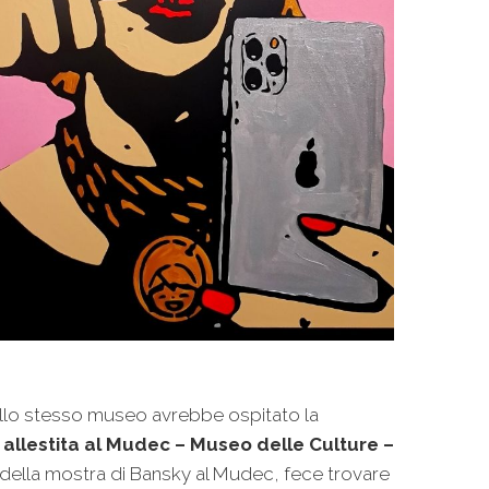
ello stesso museo avrebbe ospitato la
 allestita al Mudec – Museo delle Culture –
 della mostra di Bansky al Mudec, fece trovare