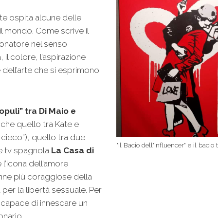
te ospita alcune delle
l mondo. Come scrive il
tonatore nel senso
à, il colore, l’aspirazione
e dell’arte che si esprimono
puli” tra Di Maio e
che quello tra Kate e
 cieco”), quello tra due
"Il Bacio dell'Influencer" e il baci
ie tv spagnola
La Casa di
l’icona dell’amore
onne più coraggiose della
per la libertà sessuale. Per
 capace di innescare un
onario.