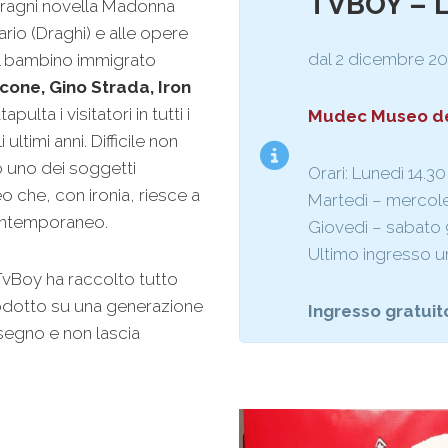
TVBOY – 
erragni novella Madonna
ario (Draghi) e alle opere
dal 2 dicembre 20
il bambino immigrato
cone, Gino Strada, Iron
ulta i visitatori in tutti i
Mudec Museo del
ultimi anni. Difficile non
 uno dei soggetti
Orari: Lunedì 14.30
 che, con ironia, riesce a
Martedì – mercole
ontemporaneo.
Giovedì – sabato 
Ultimo ingresso u
TvBoy ha raccolto tutto
odotto su una generazione
Ingresso gratuit
 segno e non lascia