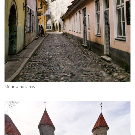
Müürivahe tänav