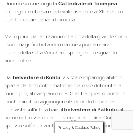
Duomo su cui sorge la
Cattedrale di Toompea
,
un’elegante chiesa medievale risalente al XIII secolo
con torre campanaria barocca.
Ma le principali attrazioni della cittadella grande sono
i suoi magnifici belvederi da cui si può ammirare il
cuore della Città Vecchia e spongere lo sguardo
anche oltre.
Dal
belvedere di Kohtu
la vista è impareggiabile e
spazia dai tetti color mattone delle vie del centro al
municipio, al campanile di S. Olaf. Da questo punto in
pochi minuti si raggiungere il secondo belvedere,
con vista sull’intera baia, il
belvedere di Patkuli
dal
nome del fossato che costeggia la collina. Qui
spesso soffia un vento molto forte ma il panorama è
Privacy & Cookies Policy