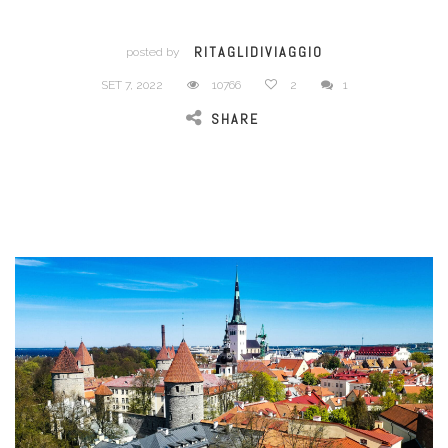
RITAGLIDIVIAGGIO
posted by
SET 7, 2022
10766
2
1
SHARE