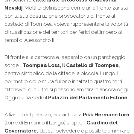
Nevskij
. Molti la definiscono come un affronto zarista:
con la sua costruzione provocatoria di fronte al
castello di Toompea voleva rappresentare la volontà
di russificazione dei territori periferici dell’impero ai
tempi di Alessandro III.
Di fronte alla cattedrale, separato da un parcheggio,
sorge il
Toompea Loss, il Castello di Toompea
,
centro simbolico della cittadella piccola. Lungo il
perimetro delle mura furono innalzate quattro torri
difensive, di cui tre si possono ammirare ancora oggi.
Oggi qui ha sede il
Palazzo del Parlamento Estone
.
A fianco del palazzo, accanto alla
Pikk Hermann torn
(torre di Ermanno il Lungo) si apre il
Giardino del
Governatore
, dal cui belvedere è possibile ammirare