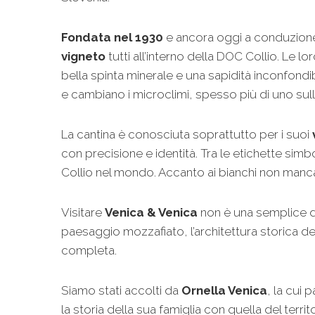
Fondata nel 1930
e ancora oggi a conduzione f
vigneto
tutti all’interno della DOC Collio. Le lo
bella spinta minerale e una sapidità inconfondi
e cambiano i microclimi, spesso più di uno sull
La cantina è conosciuta soprattutto per i suoi
con precisione e identità. Tra le etichette simb
Collio nel mondo. Accanto ai bianchi non mancan
Visitare
Venica & Venica
non è una semplice deg
paesaggio mozzafiato, l’architettura storica de
completa.
Siamo stati accolti da
Ornella Venica
, la cui 
la storia della sua famiglia con quella del terr