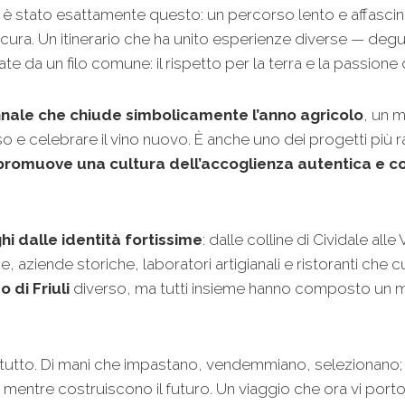
, è stato esattamente questo: un percorso lento e affascinan
 cura. Un itinerario che ha unito esperienze diverse — degu
e da un filo comune: il rispetto per la terra e la passione d
nnale che chiude simbolicamente l’anno agricolo
, un 
so e celebrare il vino nuovo. È anche uno dei progetti più
i promuove una cultura dell’accoglienza autentica e 
hi dalle identità fortissime
: dalle colline di Cividale alle
ie, aziende storiche, laboratori artigianali e ristoranti c
 di Friuli
diverso, ma tutti insieme hanno composto un mos
i tutto. Di mani che impastano, vendemmiano, selezionano; 
to mentre costruiscono il futuro. Un viaggio che ora vi po