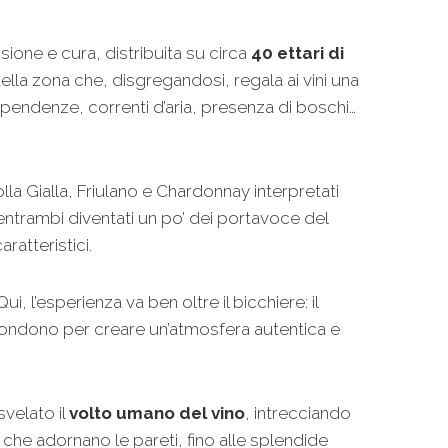
sione e cura, distribuita su circa
40 ettari di
 della zona che, disgregandosi, regala ai vini una
 pendenze, correnti d’aria, presenza di boschi…
lla Gialla, Friulano e Chardonnay interpretati
 entrambi diventati un po’ dei portavoce del
ratteristici.
 l’esperienza va ben oltre il bicchiere: il
fondono per creare un’atmosfera autentica e
svelato il
volto umano del vino
, intrecciando
e che adornano le pareti, fino alle splendide