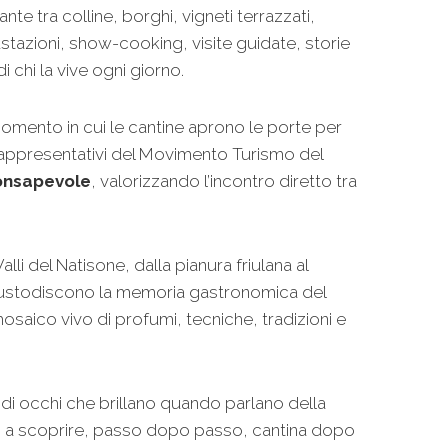
te tra colline, borghi, vigneti terrazzati,
stazioni, show-cooking, visite guidate, storie
i chi la vive ogni giorno.
momento in cui le cantine aprono le porte per
 rappresentativi del Movimento Turismo del
consapevole
, valorizzando l’incontro diretto tra
 Valli del Natisone, dalla pianura friulana al
he custodiscono la memoria gastronomica del
aico vivo di profumi, tecniche, tradizioni e
di occhi che brillano quando parlano della
rto a scoprire, passo dopo passo, cantina dopo