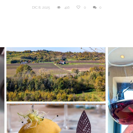
DIC 8, 2025
416
0
0