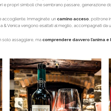
i e propri simboli che sembrano passare, generazione dopo
 e accogliente. Immaginate: un
camino acceso
, poltrone 
i Venica & Venica vengono esaltati al meglio, accompagnati da
on solo assaggiare, ma
comprendere davvero l’anima e l’