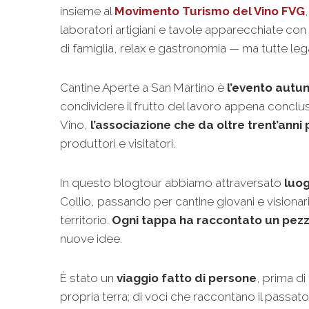
insieme al
Movimento Turismo del Vino FVG
laboratori artigiani e tavole apparecchiate con
di famiglia, relax e gastronomia — ma tutte legat
Cantine Aperte a San Martino è
l’evento autu
condividere il frutto del lavoro appena conclu
Vino,
l’associazione che da oltre trent’ann
produttori e visitatori.
In questo blogtour abbiamo attraversato
luog
Collio, passando per cantine giovani e visionar
territorio.
Ogni tappa ha raccontato un pezzo
nuove idee.
È stato un
viaggio fatto di persone
, prima d
propria terra; di voci che raccontano il passa