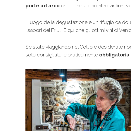
porte ad arco
che conducono alla cantina, ver
Il luogo della degustazione è un rifugio caldo
i sapori del Friuli. È qui che gli ottimi vini d
Se state viaggiando nel Collio e desiderate n
solo consigliata: è praticamente
obbligatoria
.