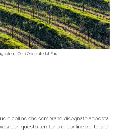
igneti sui Colli Orientali del Friuli
nque e colline che sembrano disegnate apposta
osi con questo territorio di confine tra Italia e