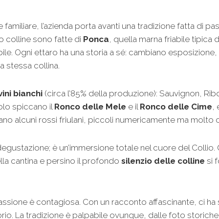
amiliare, l’azienda porta avanti una tradizione fatta di pas
ro colline sono fatte di
Ponca
, quella marna friabile tipica
bile. Ogni ettaro ha una storia a sé: cambiano esposizione,
a stessa collina.
vini bianchi
(circa l’85% della produzione): Sauvignon, Ribo
olo spiccano il
Ronco delle Mele
e il
Ronco delle Cime
,
o alcuni rossi friulani, piccoli numericamente ma molto ca
ustazione; è un’immersione totale nel cuore del Collio. Qui,
lla cantina e persino il profondo
silenzio delle colline
si 
passione è contagiosa. Con un racconto affascinante, ci ha 
itorio. La tradizione è palpabile ovunque, dalle foto storich