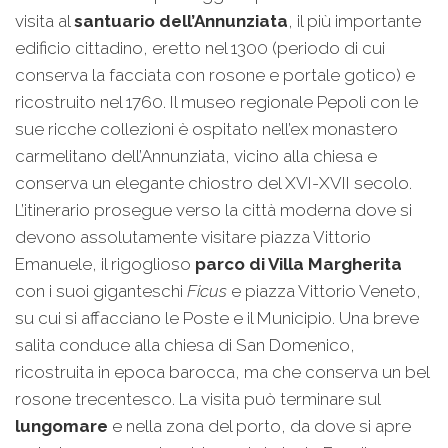
visita al
santuario dell’Annunziata
, il più importante
edificio cittadino, eretto nel 1300 (periodo di cui
conserva la facciata con rosone e portale gotico) e
ricostruito nel 1760. Il museo regionale Pepoli con le
sue ricche collezioni è ospitato nell’ex monastero
carmelitano dell’Annunziata, vicino alla chiesa e
conserva un elegante chiostro del XVI-XVII secolo.
L’itinerario prosegue verso la città moderna dove si
devono assolutamente visitare piazza Vittorio
Emanuele, il rigoglioso
parco di Villa Margherita
con i suoi giganteschi
Ficus
e piazza Vittorio Veneto,
su cui si affacciano le Poste e il Municipio. Una breve
salita conduce alla chiesa di San Domenico,
ricostruita in epoca barocca, ma che conserva un bel
rosone trecentesco. La visita può terminare sul
lungomare
e nella zona del porto, da dove si apre