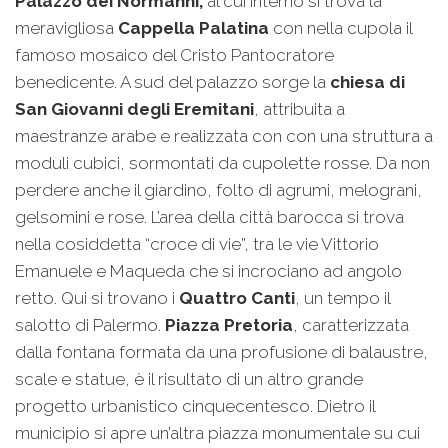
Palazzo dei Normanni,
al cui interno si trova la
meravigliosa
Cappella Palatina
con nella cupola il
famoso mosaico del Cristo Pantocratore
benedicente. A sud del palazzo sorge la
chiesa di
San Giovanni degli Eremitani
, attribuita a
maestranze arabe e realizzata con con una struttura a
moduli cubici, sormontati da cupolette rosse. Da non
perdere anche il giardino, folto di agrumi, melograni,
gelsomini e rose. L’area della città barocca si trova
nella cosiddetta “croce di vie”, tra le vie Vittorio
Emanuele e Maqueda che si incrociano ad angolo
retto. Qui si trovano i
Quattro Canti
, un tempo il
salotto di Palermo.
Piazza Pretoria
, caratterizzata
dalla fontana formata da una profusione di balaustre,
scale e statue, è il risultato di un altro grande
progetto urbanistico cinquecentesco. Dietro il
municipio si apre un’altra piazza monumentale su cui