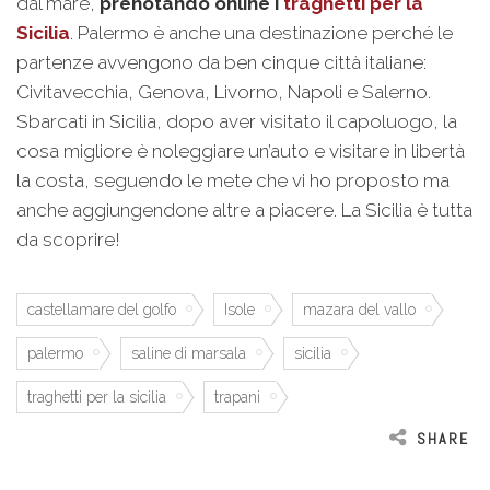
dal mare,
prenotando online i
t
raghetti per la
Sicilia
. Palermo è anche una destinazione perché le
partenze avvengono da ben cinque città italiane:
Civitavecchia, Genova, Livorno, Napoli e Salerno.
Sbarcati in Sicilia, dopo aver visitato il capoluogo, la
cosa migliore è noleggiare un’auto e visitare in libertà
la costa, seguendo le mete che vi ho proposto ma
anche aggiungendone altre a piacere. La Sicilia è tutta
da scoprire!
castellamare del golfo
Isole
mazara del vallo
palermo
saline di marsala
sicilia
traghetti per la sicilia
trapani
SHARE