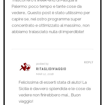
Palermo: poco tempo e tante cose da
vedere… Questo post è stato utilissimo per
capire se, nel ostro programma super
concentrato e ottimizzato al massimo, non
abbiamo tralasciato nulla di imperdibile!
REPLY
posted by
RITAGLIDIVIAGGIO
MAR 12, 2018
Felicissima di esserti stata di aiuto! La
Sicilia è davvero splendida e le cose da
vedere non finirebbero mai…. Buon
viaggio!