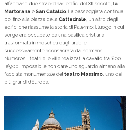
affacciano due straordinari edifici del XII secolo,
la
Martorana
e
San Cataldo
. La passeggiata continua
poi fino alla piazza della
Cattedrale
, un altro degli
edifici che riassume la storia di Palermo: il luogo in cui
sorge era occupato da una basilica cristiana,
trasformata in moschea dagli arabi e
successivamente riconsacrata dai normanni.
Numerosi i teatri e le ville realizzati a cavallo tra ‘800
e’900: impossibile non dare uno sguardo almeno alla
facciata monumentale del
teatro Massimo
, uno dei
più grandi d’Europa.