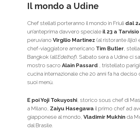
Il mondo a Udine
Chef stellati porteranno il mondo in Friuli
dal 2
un’anteprima davvero speciale
il 23 a Tarvisio
peruviano
Virgilio Martinez
(al ristorante
Ilija
)
chef-viaggiatore americano
Tim Butler
, stell
Bangkok (all’
Edelhof
). Sabato sera a Udine ci s
mostro sacro
Alain Passard
, tristellato pari
cucina internazionale che 20 anni fa ha deciso d
suoi menù.
E poi
Yoji Tokuyoshi
, storico sous chef di Ma
a Milano,
Zaiyu Hasegawa
il primo chef ad av
giapponese al mondo,
Vladimir Mukhin
da M
dal Brasile.