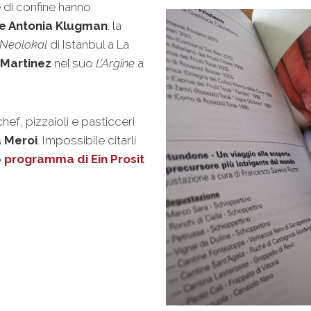
e di confine hanno
 e Antonia Klugman
: la
Neolokal
di Istanbul a La
o Martinez
nel suo
L’Argine
a
hef, pizzaioli e pasticceri
a Meroi
. Impossibile citarli
o
programma di Ein Prosit