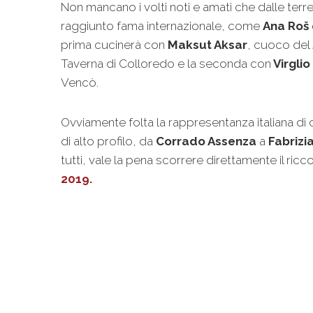
Non mancano i volti noti e amati che dalle terr
raggiunto fama internazionale, come
Ana Roš
prima cucinerà con
Maksut Aksar
, cuoco del
Taverna di Colloredo e la seconda con
Virgli
Vencò.
Ovviamente folta la rappresentanza italiana di c
di alto profilo, da
Corrado Assenza
a
Fabrizi
tutti, vale la pena scorrere direttamente il ricc
2019.