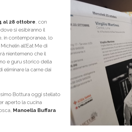
4 al 28 ottobre
, con
dove si esibiranno il
 e, in contemporanea, lo
a Michelin all’Eat Me di
arà nientemeno che il
gino e guru storico della
i eliminare la carne dai
ssimo Bottura oggi stellato
er aperto la cucina
osca,
Manoella Buffara