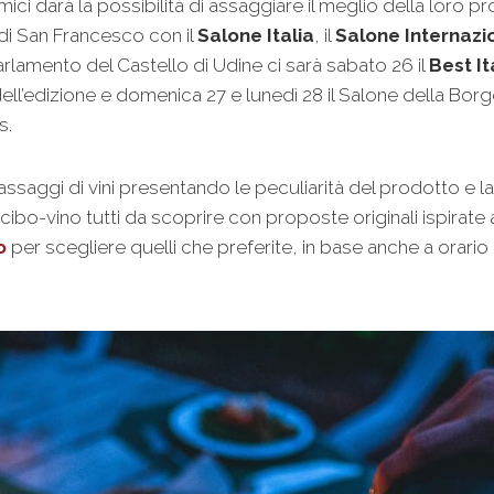
ci darà la possibilità di assaggiare il meglio della loro pr
 di San Francesco con il
Salone Italia
, il
Salone Internazi
arlamento del Castello di Udine ci sarà sabato 26 il
Best I
ni dell’edizione e domenica 27 e lunedì 28 il Salone della B
s.
saggi di vini presentando le peculiarità del prodotto e la
cibo-vino tutti da scoprire con proposte originali ispirat
o
per scegliere quelli che preferite, in base anche a orario