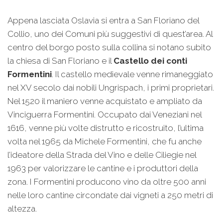
Appena lasciata Oslavia si entra a San Floriano del
Collio, uno dei Comuni più suggestivi di quest’area. Al
centro del borgo posto sulla collina si notano subito
la chiesa di San Floriano e il
Castello dei conti
Formentini
. Il castello medievale venne rimaneggiato
nel XV secolo dai nobili Ungrispach, i primi proprietari.
Nel 1520 il maniero venne acquistato e ampliato da
Vinciguerra Formentini. Occupato dai Veneziani nel
1616, venne più volte distrutto e ricostruito, l’ultima
volta nel 1965 da Michele Formentini, che fu anche
l’ideatore della Strada del Vino e delle Ciliegie nel
1963 per valorizzare le cantine e i produttori della
zona. I Formentini producono vino da oltre 500 anni
nelle loro cantine circondate dai vigneti a 250 metri di
altezza.