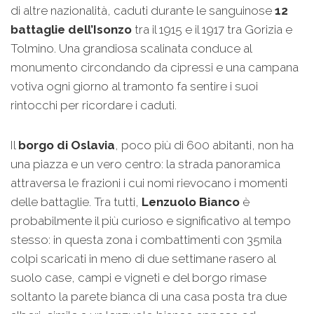
di altre nazionalità, caduti durante le sanguinose
12
battaglie dell’Isonzo
tra il 1915 e il 1917 tra Gorizia e
Tolmino. Una grandiosa scalinata conduce al
monumento circondando da cipressi e una campana
votiva ogni giorno al tramonto fa sentire i suoi
rintocchi per ricordare i caduti.
Il
borgo di Oslavia
, poco più di 600 abitanti, non ha
una piazza e un vero centro: la strada panoramica
attraversa le frazioni i cui nomi rievocano i momenti
delle battaglie. Tra tutti,
Lenzuolo Bianco
è
probabilmente il più curioso e significativo al tempo
stesso: in questa zona i combattimenti con 35mila
colpi scaricati in meno di due settimane rasero al
suolo case, campi e vigneti e del borgo rimase
soltanto la parete bianca di una casa posta tra due