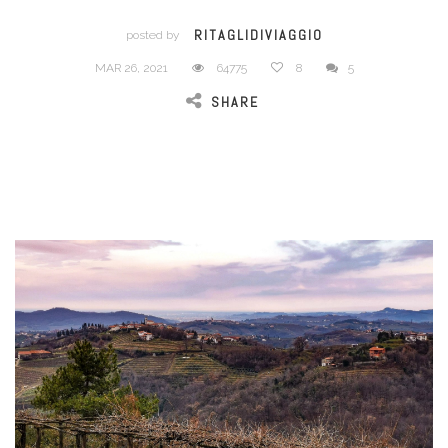
RITAGLIDIVIAGGIO
posted by
MAR 26, 2021
64775
8
5
SHARE