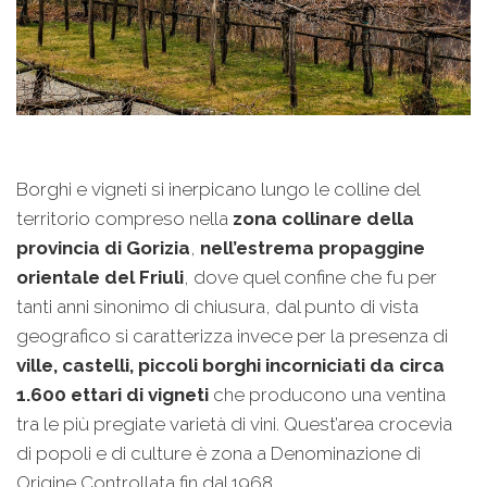
Borghi e vigneti si inerpicano lungo le colline del
territorio compreso nella
zona collinare della
provincia di Gorizia
,
nell’estrema propaggine
orientale del Friuli
, dove quel confine che fu per
tanti anni sinonimo di chiusura, dal punto di vista
geografico si caratterizza invece per la presenza di
ville, castelli, piccoli borghi incorniciati da circa
1.600 ettari di vigneti
che producono una ventina
tra le più pregiate varietà di vini. Quest’area crocevia
di popoli e di culture è zona a Denominazione di
Origine Controllata fin dal 1968.