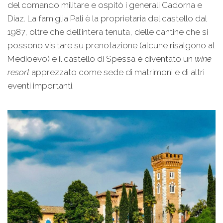
del comando militare e ospitò i generali Cadorna e
Diaz. La famiglia Pali è la proprietaria del castello dal
1987, oltre che dell’intera tenuta, delle cantine che si
possono visitare su prenotazione (alcune risalgono al
Medioevo) e il castello di Spessa è diventato un
wine
resort
apprezzato come sede di matrimoni e di altri
eventi importanti.