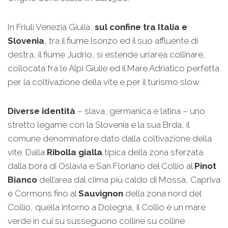
In Friuli Venezia Giulia,
sul confine tra Italia e
Slovenia
, tra il fiume Isonzo ed il suo affluente di
destra, il fiume Judrio, si estende un’area collinare,
collocata fra le Alpi Giulie ed il Mare Adriatico perfetta
per la coltivazione della vite e per il turismo slow.
Diverse identità
– slava, germanica e latina – uno
stretto legame con la Slovenia e la sua Brda, il
comune denominatore dato dalla coltivazione della
vite. Dalla
Ribolla gialla
tipica della zona sferzata
dalla bora di Oslavia e San Floriano del Collio al
Pinot
Bianco
dell’area dal clima più caldo di Mossa, Capriva
e Cormons fino al
Sauvignon
della zona nord del
Collio, quella intorno a Dolegna, il Collio è un mare
verde in cui su susseguono colline su colline