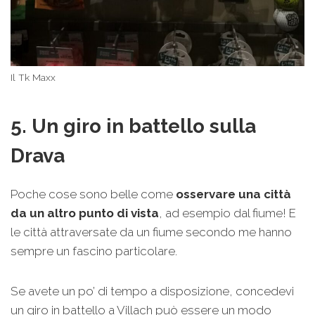
Il Tk Maxx
5. Un giro in battello sulla
Drava
Poche cose sono belle come
osservare una città
da un altro punto di vista
, ad esempio dal fiume! E
le città attraversate da un fiume secondo me hanno
sempre un fascino particolare.
Se avete un po’ di tempo a disposizione, concedevi
un giro in battello a Villach può essere un modo