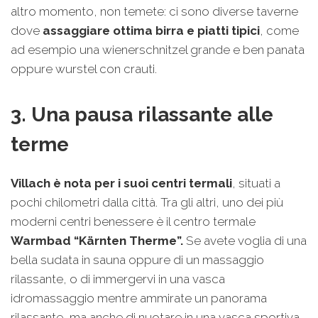
altro momento, non temete: ci sono diverse taverne
dove
assaggiare ottima birra e piatti tipici
, come
ad esempio una wienerschnitzel grande e ben panata
oppure wurstel con crauti.
3. Una pausa rilassante alle
terme
Villach è nota per i suoi centri termali
, situati a
pochi chilometri dalla città. Tra gli altri, uno dei più
moderni centri benessere è il centro termale
Warmbad “Kärnten Therme”.
Se avete voglia di una
bella sudata in sauna oppure di un massaggio
rilassante, o di immergervi in una vasca
idromassaggio mentre ammirate un panorama
rilassante, ma anche di nuotare in una vasca sportiva